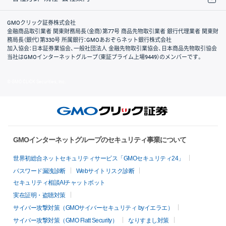
取引規程・約款
サイトマップ
その他のご案内
個人情報保護方針
最良執行方針
サイトのご利用について
ディスクレイマー
信託保全
リスク説明
会社案内
GMOクリック証券株式会社
金融商品取引業者 関東財務局長（金商）第77号 商品先物取引業者 銀行代理業者 関東財
務局長（銀代）第330号 所属銀行：GMOあおぞらネット銀行株式会社
加入協会：日本証券業協会、一般社団法人 金融先物取引業協会、日本商品先物取引協会
当社はGMOインターネットグループ（東証プライム上場9449）のメンバーです。
© GMO CLICK Securities, Inc.
GMOインターネットグループのセキュリティ事業について
世界初総合ネットセキュリティサービス「GMOセキュリティ24」
パスワード漏洩診断
Webサイトリスク診断
セキュリティ相談AIチャットボット
実在証明・盗聴対策
サイバー攻撃対策（GMOサイバーセキュリティ byイエラエ）
サイバー攻撃対策（GMO Flatt Security）
なりすまし対策