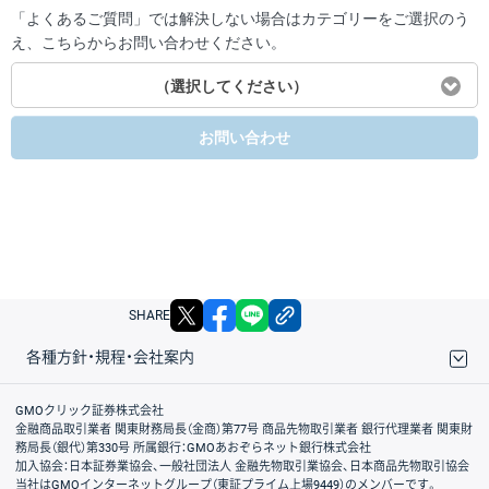
「よくあるご質問」では解決しない場合はカテゴリーをご選択のう
え、こちらからお問い合わせください。
（選択してください）
お問い合わせ
X
facebook
LINE
リンクをコピー
SHARE
各種方針・規程・会社案内
取引規程・約款
サイトマップ
その他のご案内
個人情報保護方針
最良執行方針
サイトのご利用について
ディスクレイマー
信託保全
リスク説明
会社案内
GMOクリック証券株式会社
金融商品取引業者 関東財務局長（金商）第77号 商品先物取引業者 銀行代理業者 関東財
務局長（銀代）第330号 所属銀行：GMOあおぞらネット銀行株式会社
加入協会：日本証券業協会、一般社団法人 金融先物取引業協会、日本商品先物取引協会
当社はGMOインターネットグループ（東証プライム上場9449）のメンバーです。