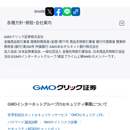
X
facebook
LINE
リンクをコピー
SHARE
各種方針・規程・会社案内
取引規程・約款
サイトマップ
その他のご案内
個人情報保護方針
最良執行方針
サイトのご利用について
ディスクレイマー
信託保全
リスク説明
会社案内
GMOクリック証券株式会社
金融商品取引業者 関東財務局長（金商）第77号 商品先物取引業者 銀行代理業者 関東財
務局長（銀代）第330号 所属銀行：GMOあおぞらネット銀行株式会社
加入協会：日本証券業協会、一般社団法人 金融先物取引業協会、日本商品先物取引協会
当社はGMOインターネットグループ（東証プライム上場9449）のメンバーです。
© GMO CLICK Securities, Inc.
GMOインターネットグループのセキュリティ事業について
世界初総合ネットセキュリティサービス「GMOセキュリティ24」
パスワード漏洩診断
Webサイトリスク診断
セキュリティ相談AIチャットボット