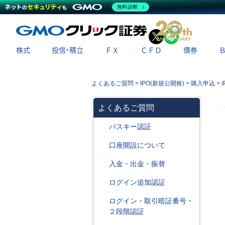
無料診断
X
LINE
株式
投信・積立
ＦＸ
ＣＦＤ
債券
よくあるご質問
>
IPO(新規公開株)
>
購入申込
>
よくあるご質問
パスキー認証
口座開設について
入金・出金・振替
ログイン追加認証
ログイン・取引暗証番号・
２段階認証