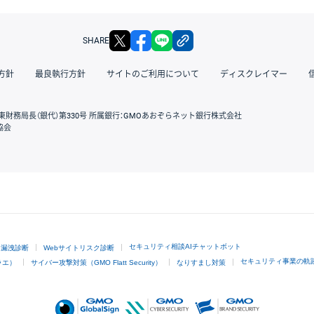
X
facebook
LINE
リンクをコピー
SHARE
方針
最良執行方針
サイトのご利用について
ディスクレイマー
東財務局長（銀代）第330号 所属銀行：GMOあおぞらネット銀行株式会社
協会
GMOクリック証券
セキュリティ相談AIチャットボット
ド漏洩診断
Webサイトリスク診断
セキュリティ事業の軌
ラエ）
サイバー攻撃対策（GMO Flatt Security）
なりすまし対策