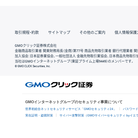
取引規程・約款
サイトマップ
その他のご案内
個人情報保護
GMOクリック証券株式会社
金融商品取引業者 関東財務局長（金商）第77号 商品先物取引業者 銀行代理業者 関
加入協会：日本証券業協会、一般社団法人 金融先物取引業協会、日本商品先物取引
当社はGMOインターネットグループ（東証プライム上場9449）のメンバーです。
© GMO CLICK Securities, Inc.
GMOインターネットグループのセキュリティ事業について
世界初総合ネットセキュリティサービス「GMOセキュリティ24」
パスワー
実在証明・盗聴対策
サイバー攻撃対策（GMOサイバーセキュリティ byイエ