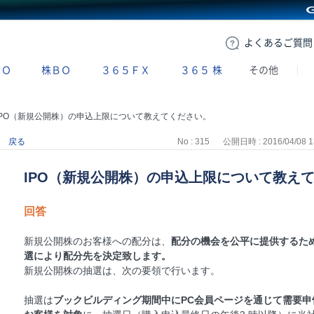
GMOクリック証券
よくある
ご質問
ＢＯ
株ＢＯ
３６５ＦＸ
３６５
株
その他
IPO（新規公開株）の申込上限について教えてください。
戻る
No : 315
公開日時 : 2016/04/08 1
IPO（新規公開株）の申込上限について教え
回答
新規公開株のお客様への配分は、
配分の機会を公平に提供するた
選により配分先を決定致します。
新規公開株の抽選は、次の要領で行います。
抽選は
ブックビルディング期間中にPC会員ページを通じて需要