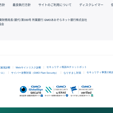
方針
最良執行方針
サイトのご利用について
ディスクレイマー
東財務局長（銀代）第330号 所属銀行：GMOあおぞらネット銀行株式会社
協会
GMOクリック証券
セキュリティ相談AIチャットボット
ド漏洩診断
Webサイトリスク診断
セキュリティ事業の軌
ラエ）
サイバー攻撃対策（GMO Flatt Security）
なりすまし対策