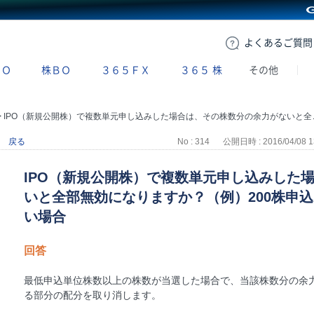
GMOクリック証券
よくある
ご質問
ＢＯ
株ＢＯ
３６５ＦＸ
３６５
株
その他
>
IPO（新規公開株）で複数単元申し込みした場合は、その株数分の余力がないと全部無効になりますか？（例）200株申込したが、100株しか余力がない場合
戻る
No : 314
公開日時 : 2016/04/08 1
IPO（新規公開株）で複数単元申し込みした
いと全部無効になりますか？（例）200株申込
い場合
回答
最低申込単位株数以上の株数が当選した場合で、当該株数分の余
る部分の配分を取り消します。