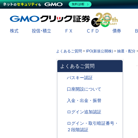
無料診断
X
LINE
株式
投信・積立
ＦＸ
ＣＦＤ
債券
よくあるご質問
>
IPO(新規公開株)
>
抽選・配分
よくあるご質問
パスキー認証
口座開設について
入金・出金・振替
ログイン追加認証
ログイン・取引暗証番号・
２段階認証