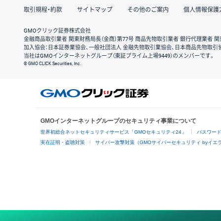
取引規程・約款
サイトマップ
その他のご案内
個人情報保護
GMOクリック証券株式会社
金融商品取引業者 関東財務局長（金商）第77号 商品先物取引業者 銀行代理業者 関
加入協会：日本証券業協会、一般社団法人 金融先物取引業協会、日本商品先物取引
当社はGMOインターネットグループ（東証プライム上場9449）のメンバーです。
© GMO CLICK Securities, Inc.
GMOインターネットグループのセキュリティ事業について
世界初総合ネットセキュリティサービス「GMOセキュリティ24」
パスワー
実在証明・盗聴対策
サイバー攻撃対策（GMOサイバーセキュリティ byイエ