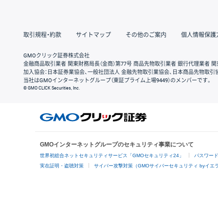
取引規程・約款
サイトマップ
その他のご案内
個人情報保護
GMOクリック証券株式会社
金融商品取引業者 関東財務局長（金商）第77号 商品先物取引業者 銀行代理業者 関
加入協会：日本証券業協会、一般社団法人 金融先物取引業協会、日本商品先物取引
当社はGMOインターネットグループ（東証プライム上場9449）のメンバーです。
© GMO CLICK Securities, Inc.
GMOインターネットグループのセキュリティ事業について
世界初総合ネットセキュリティサービス「GMOセキュリティ24」
パスワー
実在証明・盗聴対策
サイバー攻撃対策（GMOサイバーセキュリティ byイエ