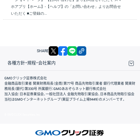
ホアプリ【ホーム】‐【ヘルプ】の「お問い合わせ」よりお問合せ
いただく ■ご登録の...
X
facebook
LINE
リンクをコピー
SHARE
各種方針・規程・会社案内
取引規程・約款
サイトマップ
その他のご案内
個人情報保護方針
最良執行方針
サイトのご利用について
ディスクレイマー
信託保全
リスク説明
会社案内
GMOクリック証券株式会社
金融商品取引業者 関東財務局長（金商）第77号 商品先物取引業者 銀行代理業者 関東財
務局長（銀代）第330号 所属銀行：GMOあおぞらネット銀行株式会社
加入協会：日本証券業協会、一般社団法人 金融先物取引業協会、日本商品先物取引協会
当社はGMOインターネットグループ（東証プライム上場9449）のメンバーです。
© GMO CLICK Securities, Inc.