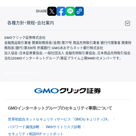
X
facebook
LINE
リンクをコピー
SHARE
各種方針・規程・会社案内
取引規程・約款
サイトマップ
その他のご案内
個人情報保護方針
最良執行方針
サイトのご利用について
ディスクレイマー
信託保全
リスク説明
会社案内
GMOクリック証券株式会社
金融商品取引業者 関東財務局長（金商）第77号 商品先物取引業者 銀行代理業者 関東財
務局長（銀代）第330号 所属銀行：GMOあおぞらネット銀行株式会社
加入協会：日本証券業協会、一般社団法人 金融先物取引業協会、日本商品先物取引協会
当社はGMOインターネットグループ（東証プライム上場9449）のメンバーです。
© GMO CLICK Securities, Inc.
GMOインターネットグループのセキュリティ事業について
世界初総合ネットセキュリティサービス「GMOセキュリティ24」
パスワード漏洩診断
Webサイトリスク診断
セキュリティ相談AIチャットボット