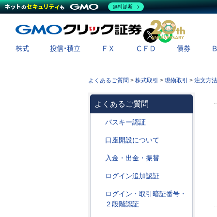
無料診断
X
LINE
株式
投信・積立
ＦＸ
ＣＦＤ
債券
よくあるご質問
>
株式取引
>
現物取引
>
注文方
よくあるご質問
パスキー認証
口座開設について
入金・出金・振替
ログイン追加認証
ログイン・取引暗証番号・
２段階認証