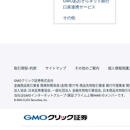
GMOあおぞらネット銀行
口座連携サービス
その他
取引規程・約款
サイトマップ
その他のご案内
個人情報保護
GMOクリック証券株式会社
金融商品取引業者 関東財務局長（金商）第77号 商品先物取引業者 銀行代理業者 関
加入協会：日本証券業協会、一般社団法人 金融先物取引業協会、日本商品先物取引
当社はGMOインターネットグループ（東証プライム上場9449）のメンバーです。
© GMO CLICK Securities, Inc.