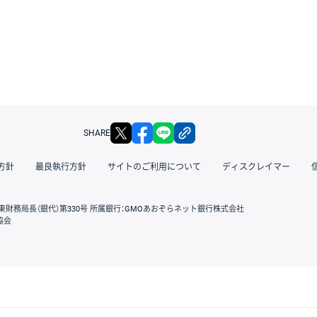
X
facebook
LINE
リンクをコピー
SHARE
方針
最良執行方針
サイトのご利用について
ディスクレイマー
東財務局長（銀代）第330号 所属銀行：GMOあおぞらネット銀行株式会社
協会
GMOクリック証券