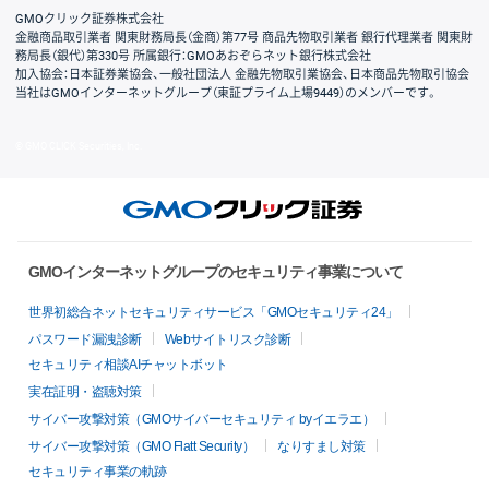
GMOクリック証券株式会社
金融商品取引業者 関東財務局長（金商）第77号 商品先物取引業者 銀行代理業者 関東財
務局長（銀代）第330号 所属銀行：GMOあおぞらネット銀行株式会社
加入協会：日本証券業協会、一般社団法人 金融先物取引業協会、日本商品先物取引協会
当社はGMOインターネットグループ（東証プライム上場9449）のメンバーです。
© GMO CLICK Securities, Inc.
GMOインターネットグループのセキュリティ事業について
世界初総合ネットセキュリティサービス「GMOセキュリティ24」
パスワード漏洩診断
Webサイトリスク診断
セキュリティ相談AIチャットボット
実在証明・盗聴対策
サイバー攻撃対策（GMOサイバーセキュリティ byイエラエ）
サイバー攻撃対策（GMO Flatt Security）
なりすまし対策
セキュリティ事業の軌跡