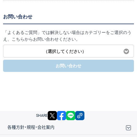
お問い合わせ
「よくあるご質問」では解決しない場合はカテゴリーをご選択のう
え、こちらからお問い合わせください。
（選択してください）
お問い合わせ
X
facebook
LINE
リンクをコピー
SHARE
各種方針・規程・会社案内
取引規程・約款
サイトマップ
その他のご案内
個人情報保護方針
最良執行方針
サイトのご利用について
ディスクレイマー
信託保全
リスク説明
会社案内