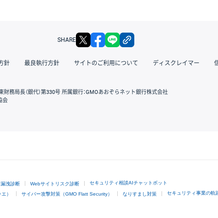
X
facebook
LINE
リンクをコピー
SHARE
方針
最良執行方針
サイトのご利用について
ディスクレイマー
東財務局長（銀代）第330号 所属銀行：GMOあおぞらネット銀行株式会社
協会
GMOクリック証券
セキュリティ相談AIチャットボット
ド漏洩診断
Webサイトリスク診断
セキュリティ事業の軌
ラエ）
サイバー攻撃対策（GMO Flatt Security）
なりすまし対策