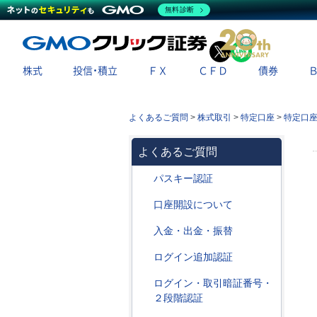
無料診断
X
LINE
株式
投信・積立
ＦＸ
ＣＦＤ
債券
よくあるご質問
>
株式取引
>
特定口座
>
特定口
よくあるご質問
パスキー認証
口座開設について
入金・出金・振替
ログイン追加認証
ログイン・取引暗証番号・
２段階認証