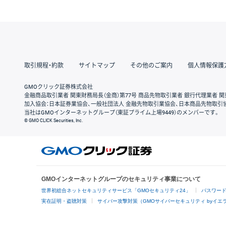
取引規程・約款
サイトマップ
その他のご案内
個人情報保護
GMOクリック証券株式会社
金融商品取引業者 関東財務局長（金商）第77号 商品先物取引業者 銀行代理業者 関
加入協会：日本証券業協会、一般社団法人 金融先物取引業協会、日本商品先物取引
当社はGMOインターネットグループ（東証プライム上場9449）のメンバーです。
© GMO CLICK Securities, Inc.
GMOインターネットグループのセキュリティ事業について
世界初総合ネットセキュリティサービス「GMOセキュリティ24」
パスワー
実在証明・盗聴対策
サイバー攻撃対策（GMOサイバーセキュリティ byイエ