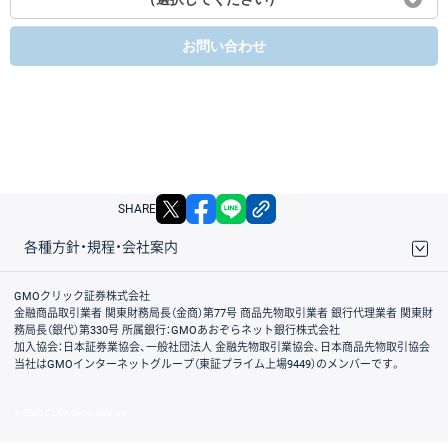
お問い合わせ
X
facebook
LINE
リンクをコピー
SHARE
各種方針・規程・会社案内
取引規程・約款
サイトマップ
その他のご案内
個人情報保護方針
最良執行方針
サイトのご利用について
ディスクレイマー
信託保全
リスク説明
会社案内
GMOクリック証券株式会社
金融商品取引業者 関東財務局長（金商）第77号 商品先物取引業者 銀行代理業者 関東財
務局長（銀代）第330号 所属銀行：GMOあおぞらネット銀行株式会社
加入協会：日本証券業協会、一般社団法人 金融先物取引業協会、日本商品先物取引協会
当社はGMOインターネットグループ（東証プライム上場9449）のメンバーです。
© GMO CLICK Securities, Inc.