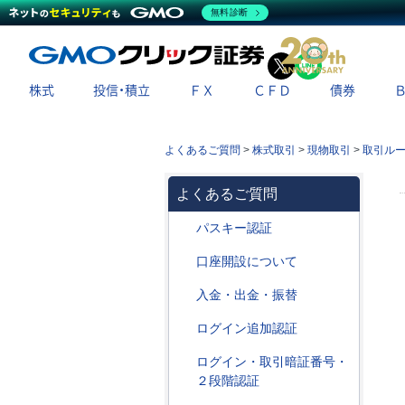
無料診断
X
LINE
株式
投信・積立
ＦＸ
ＣＦＤ
債券
よくあるご質問
>
株式取引
>
現物取引
>
取引ル
よくあるご質問
パスキー認証
口座開設について
入金・出金・振替
ログイン追加認証
ログイン・取引暗証番号・
２段階認証