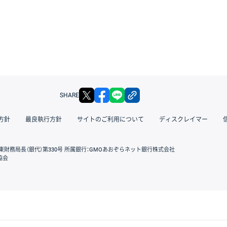
X
facebook
LINE
リンクをコピー
SHARE
方針
最良執行方針
サイトのご利用について
ディスクレイマー
東財務局長（銀代）第330号 所属銀行：GMOあおぞらネット銀行株式会社
協会
GMOクリック証券