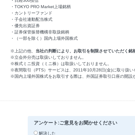
・日経300投信
・TOKYO PRO Market上場銘柄
・カントリーファンド
・子会社連動配当株式
・優先出資証券
・証券保管振替機構非取扱銘柄
・（一部を除く）国内上場外国株式
※上記の他、
当社の判断により、お取引を制限させていただく銘
※立会外分売は取扱いしておりません。
※株式ミニ投資（ミニ株）は取扱いしておりません。
※夜間取引（PTS）サービスは、2011年10月28日(金)に取り
※国内上場外国株式をお取引する際は、外国証券取引口座の開設
アンケート:ご意見をお聞かせください
解決した