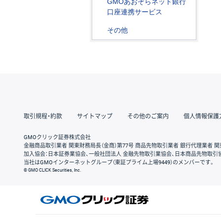
GMOあおぞらネット銀行
口座連携サービス
その他
取引規程・約款
サイトマップ
その他のご案内
個人情報保護
GMOクリック証券株式会社
金融商品取引業者 関東財務局長（金商）第77号 商品先物取引業者 銀行代理業者 関
加入協会：日本証券業協会、一般社団法人 金融先物取引業協会、日本商品先物取引
当社はGMOインターネットグループ（東証プライム上場9449）のメンバーです。
© GMO CLICK Securities, Inc.