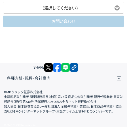
（選択してください）
お問い合わせ
X
facebook
LINE
リンクをコピー
SHARE
各種方針・規程・会社案内
取引規程・約款
サイトマップ
その他のご案内
個人情報保護方針
最良執行方針
サイトのご利用について
ディスクレイマー
信託保全
リスク説明
会社案内
GMOクリック証券株式会社
金融商品取引業者 関東財務局長（金商）第77号 商品先物取引業者 銀行代理業者 関東財
務局長（銀代）第330号 所属銀行：GMOあおぞらネット銀行株式会社
加入協会：日本証券業協会、一般社団法人 金融先物取引業協会、日本商品先物取引協会
当社はGMOインターネットグループ（東証プライム上場9449）のメンバーです。
© GMO CLICK Securities, Inc.