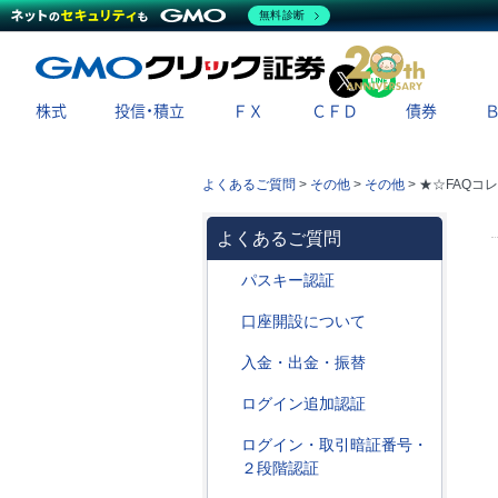
無料診断
X
LINE
株式
投信・積立
ＦＸ
ＣＦＤ
債券
よくあるご質問
>
その他
>
その他
>
★☆FAQコ
よくあるご質問
パスキー認証
口座開設について
入金・出金・振替
ログイン追加認証
ログイン・取引暗証番号・
２段階認証