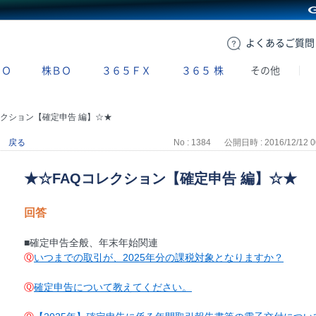
GMOクリック証券
よくある
ご質問
ＢＯ
株ＢＯ
３６５ＦＸ
３６５
株
その他
レクション【確定申告 編】☆★
戻る
No : 1384
公開日時 : 2016/12/12 0
★☆FAQコレクション【確定申告 編】☆★
回答
■確定申告全般、年末年始関連
Ⓠ
いつまでの取引が、2025年分の課税対象となりますか？
Ⓠ
確定申告について教えてください。