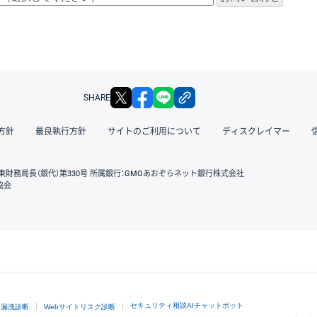
X
facebook
LINE
リンクをコピー
SHARE
方針
最良執行方針
サイトのご利用について
ディスクレイマー
東財務局長（銀代）第330号 所属銀行：GMOあおぞらネット銀行株式会社
協会
GMOクリック証券
セキュリティ相談AIチャットボット
ド漏洩診断
Webサイトリスク診断