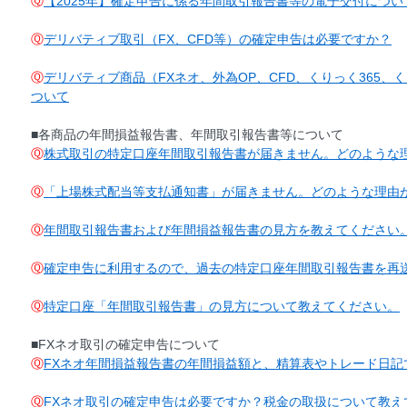
Ⓠ
【2025年】確定申告に係る年間取引報告書等の電子交付につい
Ⓠ
デリバティブ取引（FX、CFD等）の確定申告は必要ですか？
Ⓠ
デリバティブ商品（FXネオ、外為OP、CFD、くりっく365、く
ついて
■各商品の年間損益報告書、年間取引報告書等について
Ⓠ
株式取引の特定口座年間取引報告書が届きません。どのような
Ⓠ
「上場株式配当等支払通知書」が届きません。どのような理由
Ⓠ
年間取引報告書および年間損益報告書の見方を教えてください
Ⓠ
確定申告に利用するので、過去の特定口座年間取引報告書を再
Ⓠ
特定口座「年間取引報告書」の見方について教えてください。
■FXネオ取引の確定申告について
Ⓠ
FXネオ年間損益報告書の年間損益額と、精算表やトレード日記
Ⓠ
FXネオ取引の確定申告は必要ですか？税金の取扱について教