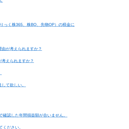
て
りっく株365、株BO、先物OP）の税金に
理由が考えられますか？
が考えられますか？
。
送して欲しい。
で確認した年間損益額が合いません。
えてください。