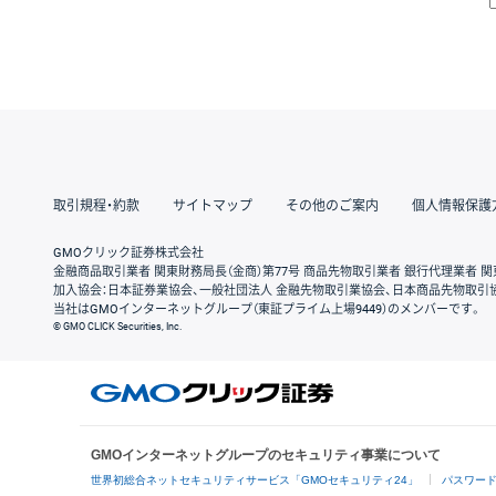
取引規程・約款
サイトマップ
その他のご案内
個人情報保護
GMOクリック証券株式会社
金融商品取引業者 関東財務局長（金商）第77号 商品先物取引業者 銀行代理業者 関
加入協会：日本証券業協会、一般社団法人 金融先物取引業協会、日本商品先物取引
当社はGMOインターネットグループ（東証プライム上場9449）のメンバーです。
© GMO CLICK Securities, Inc.
GMOインターネットグループのセキュリティ事業について
世界初総合ネットセキュリティサービス「GMOセキュリティ24」
パスワー