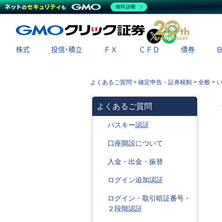
無料診断
X
LINE
株式
投信・積立
ＦＸ
ＣＦＤ
債券
よくあるご質問
>
確定申告・証券税制
>
全般
>
よくあるご質問
パスキー認証
口座開設について
入金・出金・振替
ログイン追加認証
ログイン・取引暗証番号・
２段階認証