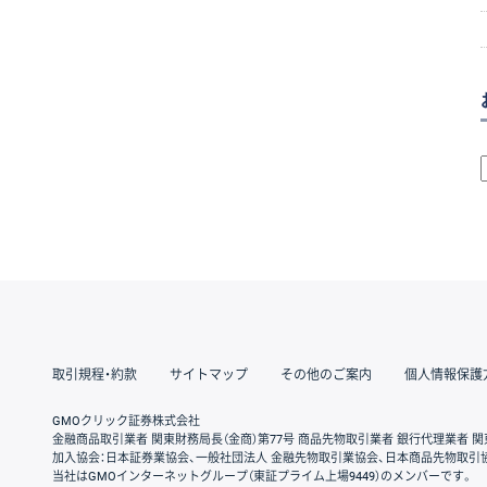
取引規程・約款
サイトマップ
その他のご案内
個人情報保護
GMOクリック証券株式会社
金融商品取引業者 関東財務局長（金商）第77号 商品先物取引業者 銀行代理業者 関
加入協会：日本証券業協会、一般社団法人 金融先物取引業協会、日本商品先物取引
当社はGMOインターネットグループ（東証プライム上場9449）のメンバーです。