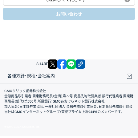
お問い合わせ
X
facebook
LINE
リンクをコピー
SHARE
各種方針・規程・会社案内
取引規程・約款
サイトマップ
その他のご案内
個人情報保護方針
最良執行方針
サイトのご利用について
ディスクレイマー
信託保全
リスク説明
会社案内
GMOクリック証券株式会社
金融商品取引業者 関東財務局長（金商）第77号 商品先物取引業者 銀行代理業者 関東財
務局長（銀代）第330号 所属銀行：GMOあおぞらネット銀行株式会社
加入協会：日本証券業協会、一般社団法人 金融先物取引業協会、日本商品先物取引協会
当社はGMOインターネットグループ（東証プライム上場9449）のメンバーです。
© GMO CLICK Securities, Inc.