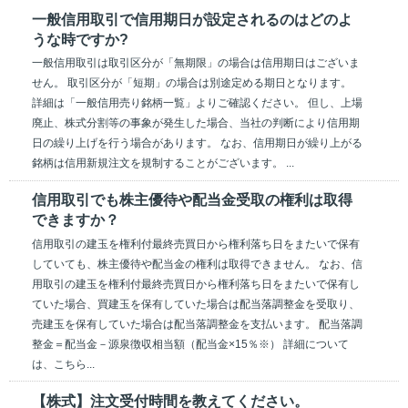
一般信用取引で信用期日が設定されるのはどのよ
うな時ですか?
一般信用取引は取引区分が「無期限」の場合は信用期日はございま
せん。 取引区分が「短期」の場合は別途定める期日となります。
詳細は「一般信用売り銘柄一覧」よりご確認ください。 但し、上場
廃止、株式分割等の事象が発生した場合、当社の判断により信用期
日の繰り上げを行う場合があります。 なお、信用期日が繰り上がる
銘柄は信用新規注文を規制することがございます。 ...
信用取引でも株主優待や配当金受取の権利は取得
できますか？
信用取引の建玉を権利付最終売買日から権利落ち日をまたいで保有
していても、株主優待や配当金の権利は取得できません。 なお、信
用取引の建玉を権利付最終売買日から権利落ち日をまたいで保有し
ていた場合、買建玉を保有していた場合は配当落調整金を受取り、
売建玉を保有していた場合は配当落調整金を支払います。 配当落調
整金＝配当金－源泉徴収相当額（配当金×15％※） 詳細について
は、こちら...
【株式】注文受付時間を教えてください。