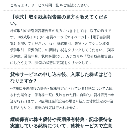
こちらより、サービス時間一覧 をご確認ください。
【株式】取引残高報告書の見方を教えてくださ
い。
株式取引の取引残高報告書の見方につきましては、以下の通りで
す。 <株式取引> (1)PC会員ページ【マイページ】-【電子書類閲
覧】を開いてください。 (2)「株式取引、先物・オプション取引、
債券取引、投資信託」の[閲覧する]をクリックしてください。 (3)表
示件数、受信年月、状態を選択し、カテゴリを「取引残高報告書」
にしたうえで、[最新の状態に更新]をクリックして...
貸株サービスの申し込み後、入庫した株式はどう
なりますか?
<信用口座未開設の場合> 貸株設定がされている銘柄について入庫
された場合は、保有株一覧に反映された日に自動的に貸株設定の申
込が行われます。 <信用口座開設済の場合> 新たに貸株設定の申込
を行わないと、貸株の設定は行われません。
継続保有の株主優待や長期保有特典・記念優待を
実施している銘柄について、貸株サービスで注意