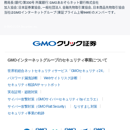
務局長（銀代）第330号 所属銀行：GMOあおぞらネット銀行株式会社
加入協会：日本証券業協会、一般社団法人 金融先物取引業協会、日本商品先物取引協会
当社はGMOインターネットグループ（東証プライム上場9449）のメンバーです。
© GMO CLICK Securities, Inc.
GMOインターネットグループのセキュリティ事業について
世界初総合ネットセキュリティサービス「GMOセキュリティ24」
パスワード漏洩診断
Webサイトリスク診断
セキュリティ相談AIチャットボット
実在証明・盗聴対策
サイバー攻撃対策（GMOサイバーセキュリティ byイエラエ）
サイバー攻撃対策（GMO Flatt Security）
なりすまし対策
セキュリティ事業の軌跡