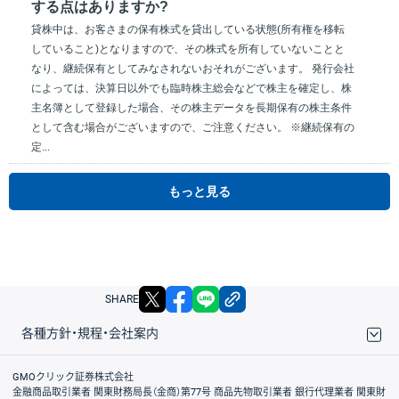
する点はありますか?
貸株中は、お客さまの保有株式を貸出している状態(所有権を移転
していること)となりますので、その株式を所有していないことと
なり、継続保有としてみなされないおそれがございます。 発行会社
によっては、決算日以外でも臨時株主総会などで株主を確定し、株
主名簿として登録した場合、その株主データを長期保有の株主条件
として含む場合がございますので、ご注意ください。 ※継続保有の
定...
もっと見る
X
facebook
LINE
リンクをコピー
SHARE
各種方針・規程・会社案内
取引規程・約款
サイトマップ
その他のご案内
個人情報保護方針
最良執行方針
サイトのご利用について
ディスクレイマー
信託保全
リスク説明
会社案内
GMOクリック証券株式会社
金融商品取引業者 関東財務局長（金商）第77号 商品先物取引業者 銀行代理業者 関東財