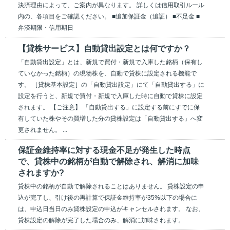
決済理由によって、ご案内が異なります。 詳しくは信用取引ルール
内の、各項目をご確認ください。 ■追加保証金（追証） ■不足金 ■
弁済期限・信用期日
【貸株サービス】自動貸出設定とは何ですか？
「自動貸出設定」とは、新規で買付・新規で入庫した銘柄（保有し
ていなかった銘柄）の現物株を、自動で貸株に設定される機能で
す。 ［貸株基本設定］の「自動貸出設定」にて「自動貸出する」に
設定を行うと、新規で買付・新規で入庫した時に自動で貸株に設定
されます。 【ご注意】 「自動貸出する」に設定する前にすでに保
有していた株やその買増した分の貸株設定は「自動貸出する」へ変
更されません。 ...
保証金維持率に対する現金不足が発生した時点
で、貸株中の銘柄が自動で解除され、解消に加味
されますか?
貸株中の銘柄が自動で解除されることはありません。 貸株設定の申
込が完了し、引け後の再計算で保証金維持率が35%以下の場合に
は、申込日当日のみ貸株設定の申込がキャンセルされます。 なお、
貸株設定の解除が完了した場合のみ、解消に加味されます。