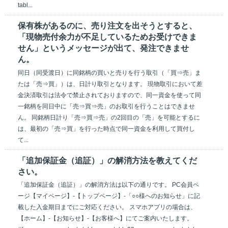
tabl...
保有株があるのに、売り注文を出そうとすると、
「現物売付余力が不足しているためお受けできま
せん」というメッセージが出て、発注できませ
ん。
同日（同受渡日）に同銘柄の買いと売りを行う取引（「買⇒売」ま
たは「売⇒買」）は、日計り取引となります。 現物取引において差
金決済取引は法令で禁止されておりますので、同一資金を使って同
一銘柄を同日中に「売⇒買⇒売」のお取引を行うことはできませ
ん。 同銘柄日計り「売⇒買⇒売」の2回目の「売」を可能とするに
は、最初の「売⇒買」を行った時点で同一資金を利用して買付し
て...
「追加保証金（追証）」の解消方法を教えてくだ
さい。
「追加保証金（追証）」の解消方法は以下の通りです。 PC会員ペ
ージ【マイページ】-【トップページ】-「○○様へのお知らせ」に記
載した入金期日までにご対応ください。 スマホアプリの場合は、
【ホーム】-【お知らせ】-【お客様へ】にてご案内いたします。