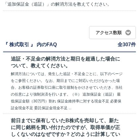
「追加保証金（追証）」の解消方法を教えてください。
アクセス数順
『 株式取引 』 内のFAQ
全307件
追証・不足金の解消方法と期日を超過した場合に
ついて、教えてください。
解消方法については、発生した追証・不足金ごとに、以下のページ
をご参照ください。 なお、期日までにご対応いただけなかった場
合、お客様の証券取引口座に取引規制をかけさせていただき、当社
の任意により強制決済を行います。（※） 追加保証金（追証） 最
低保証金額（30万円）割れ 保証金維持率に対する現金不足 必要保
証金現金不足 委託保証金現金不足 ...
前日までに保有していたB株式を売却して、新た
に同じ銘柄を買い付けたのですが、取得単価が正
しくないのはなぜですか？どのように計算してい