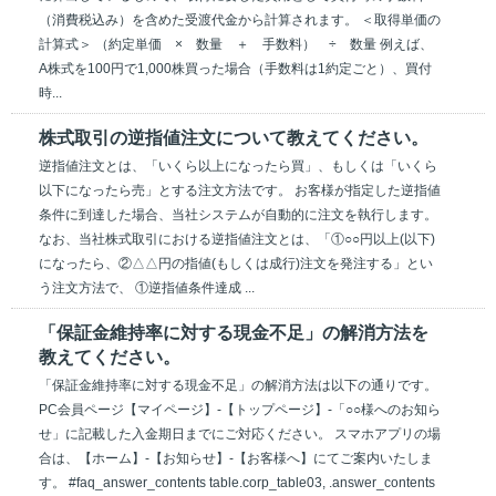
（消費税込み）を含めた受渡代金から計算されます。 ＜取得単価の
計算式＞ （約定単価 × 数量 ＋ 手数料） ÷ 数量 例えば、
A株式を100円で1,000株買った場合（手数料は1約定ごと）、買付
時...
株式取引の逆指値注文について教えてください。
逆指値注文とは、「いくら以上になったら買」、もしくは「いくら
以下になったら売」とする注文方法です。 お客様が指定した逆指値
条件に到達した場合、当社システムが自動的に注文を執行します。
なお、当社株式取引における逆指値注文とは、「①○○円以上(以下)
になったら、②△△円の指値(もしくは成行)注文を発注する」とい
う注文方法で、 ①逆指値条件達成 ...
「保証金維持率に対する現金不足」の解消方法を
教えてください。
「保証金維持率に対する現金不足」の解消方法は以下の通りです。
PC会員ページ【マイページ】-【トップページ】-「○○様へのお知ら
せ」に記載した入金期日までにご対応ください。 スマホアプリの場
合は、【ホーム】-【お知らせ】-【お客様へ】にてご案内いたしま
す。 #faq_answer_contents table.corp_table03, .answer_contents