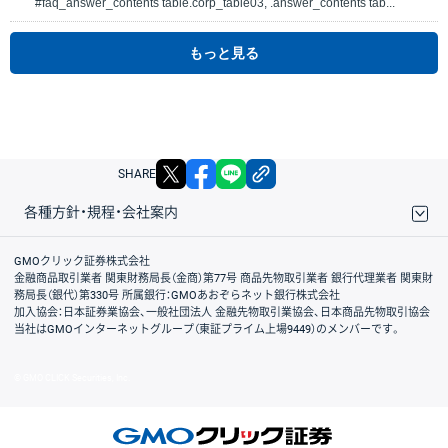
#faq_answer_contents table.corp_table03, .answer_contents tab...
もっと見る
X
facebook
LINE
リンクをコピー
SHARE
各種方針・規程・会社案内
取引規程・約款
サイトマップ
その他のご案内
個人情報保護方針
最良執行方針
サイトのご利用について
ディスクレイマー
信託保全
リスク説明
会社案内
GMOクリック証券株式会社
金融商品取引業者 関東財務局長（金商）第77号 商品先物取引業者 銀行代理業者 関東財
務局長（銀代）第330号 所属銀行：GMOあおぞらネット銀行株式会社
加入協会：日本証券業協会、一般社団法人 金融先物取引業協会、日本商品先物取引協会
当社はGMOインターネットグループ（東証プライム上場9449）のメンバーです。
© GMO CLICK Securities, Inc.