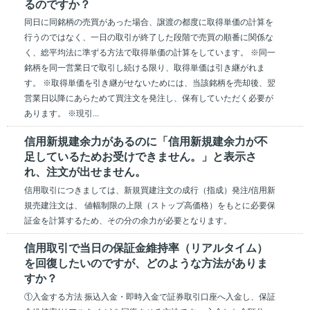
るのですか？
同日に同銘柄の売買があった場合、譲渡の都度に取得単価の計算を
行うのではなく、一日の取引が終了した段階で売買の順番に関係な
く、総平均法に準ずる方法で取得単価の計算をしています。 ※同一
銘柄を同一営業日で取引し続ける限り、取得単価は引き継がれま
す。 ※取得単価を引き継がせないためには、当該銘柄を売却後、翌
営業日以降にあらためて買注文を発注し、保有していただく必要が
あります。 ※現引...
信用新規建余力があるのに「信用新規建余力が不
足しているためお受けできません。」と表示さ
れ、注文が出せません。
信用取引につきましては、新規買建注文の成行（指成）発注/信用新
規売建注文は、 値幅制限の上限（ストップ高価格）をもとに必要保
証金を計算するため、その分の余力が必要となります。
信用取引で当日の保証金維持率（リアルタイム）
を回復したいのですが、どのような方法がありま
すか？
①入金する方法 振込入金・即時入金で証券取引口座へ入金し、保証