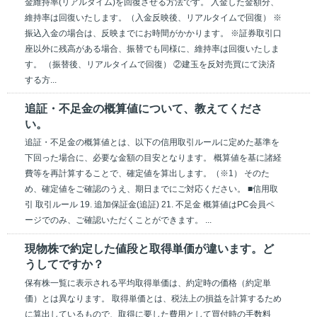
金維持率(リアルタイム)を回復させる方法です。 入金した金額分、
維持率は回復いたします。（入金反映後、リアルタイムで回復） ※
振込入金の場合は、反映までにお時間がかかります。 ※証券取引口
座以外に残高がある場合、振替でも同様に、維持率は回復いたしま
す。 （振替後、リアルタイムで回復） ②建玉を反対売買にて決済
する方...
追証・不足金の概算値について、教えてくださ
い。
追証・不足金の概算値とは、以下の信用取引ルールに定めた基準を
下回った場合に、必要な金額の目安となります。 概算値を基に諸経
費等を再計算することで、確定値を算出します。（※1） そのた
め、確定値をご確認のうえ、期日までにご対応ください。 ■信用取
引 取引ルール 19. 追加保証金(追証) 21. 不足金 概算値はPC会員ペ
ージでのみ、ご確認いただくことができます。 ...
現物株で約定した値段と取得単価が違います。ど
うしてですか？
保有株一覧に表示される平均取得単価は、約定時の価格（約定単
価）とは異なります。 取得単価とは、税法上の損益を計算するため
に算出しているもので、取得に要した費用として買付時の手数料