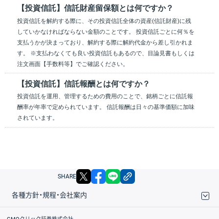
【投資信託】信託財産留保額とは何ですか？
投資信託を解約する際に、その投資信託全体の資産(信託財産)に残
していかなければならない金額のことです。 投資信託ごとに何％を
支払うかが決まっており、解約する際に解約代金から差し引かれま
す。 ※支払わなくても良い投資信託もあるので、目論見書もしくは
注文画面【手数料等】でご確認ください。
【投資信託】信託報酬とは何ですか？
投資信託を運用、管理するための費用のことで、銘柄ごとに信託報
酬率が年率で定められています。 信託報酬は日々の基準価額に加味
されています。
X
facebook
LINE
リンクをコピー
SHARE
各種方針・規程・会社案内
取引規程・約款
サイトマップ
その他のご案内
個人情報保護方針
最良執行方針
サイトのご利用について
ディスクレイマー
信託保全
リスク説明
会社案内