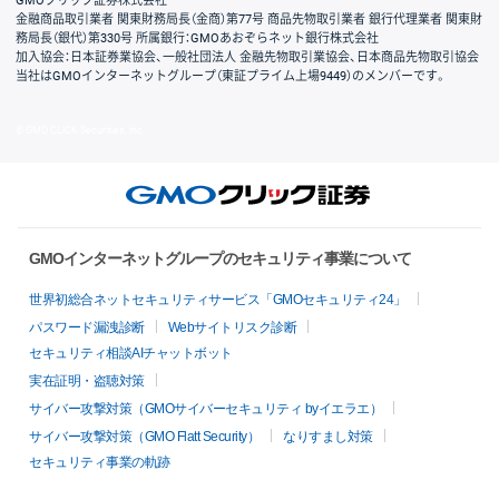
GMOクリック証券株式会社
金融商品取引業者 関東財務局長（金商）第77号 商品先物取引業者 銀行代理業者 関東財
務局長（銀代）第330号 所属銀行：GMOあおぞらネット銀行株式会社
加入協会：日本証券業協会、一般社団法人 金融先物取引業協会、日本商品先物取引協会
当社はGMOインターネットグループ（東証プライム上場9449）のメンバーです。
© GMO CLICK Securities, Inc.
GMOインターネットグループのセキュリティ事業について
世界初総合ネットセキュリティサービス「GMOセキュリティ24」
パスワード漏洩診断
Webサイトリスク診断
セキュリティ相談AIチャットボット
実在証明・盗聴対策
サイバー攻撃対策（GMOサイバーセキュリティ byイエラエ）
サイバー攻撃対策（GMO Flatt Security）
なりすまし対策
セキュリティ事業の軌跡