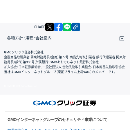
X
facebook
LINE
リンクをコピー
SHARE
各種方針・規程・会社案内
取引規程・約款
サイトマップ
その他のご案内
個人情報保護方針
最良執行方針
サイトのご利用について
ディスクレイマー
信託保全
リスク説明
会社案内
GMOクリック証券株式会社
金融商品取引業者 関東財務局長（金商）第77号 商品先物取引業者 銀行代理業者 関東財
務局長（銀代）第330号 所属銀行：GMOあおぞらネット銀行株式会社
加入協会：日本証券業協会、一般社団法人 金融先物取引業協会、日本商品先物取引協会
当社はGMOインターネットグループ（東証プライム上場9449）のメンバーです。
© GMO CLICK Securities, Inc.
GMOインターネットグループのセキュリティ事業について