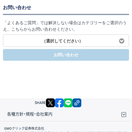
お問い合わせ
「よくあるご質問」では解決しない場合はカテゴリーをご選択のう
え、こちらからお問い合わせください。
（選択してください）
お問い合わせ
X
facebook
LINE
リンクをコピー
SHARE
各種方針・規程・会社案内
取引規程・約款
サイトマップ
その他のご案内
個人情報保護方針
最良執行方針
サイトのご利用について
ディスクレイマー
信託保全
リスク説明
会社案内
GMOクリック証券株式会社