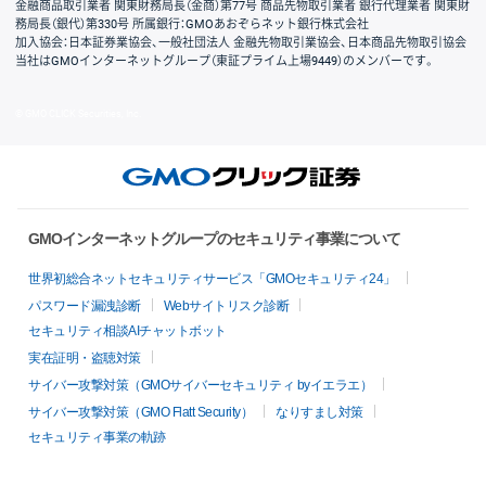
金融商品取引業者 関東財務局長（金商）第77号 商品先物取引業者 銀行代理業者 関東財
務局長（銀代）第330号 所属銀行：GMOあおぞらネット銀行株式会社
加入協会：日本証券業協会、一般社団法人 金融先物取引業協会、日本商品先物取引協会
当社はGMOインターネットグループ（東証プライム上場9449）のメンバーです。
© GMO CLICK Securities, Inc.
GMOインターネットグループのセキュリティ事業について
世界初総合ネットセキュリティサービス「GMOセキュリティ24」
パスワード漏洩診断
Webサイトリスク診断
セキュリティ相談AIチャットボット
実在証明・盗聴対策
サイバー攻撃対策（GMOサイバーセキュリティ byイエラエ）
サイバー攻撃対策（GMO Flatt Security）
なりすまし対策
セキュリティ事業の軌跡