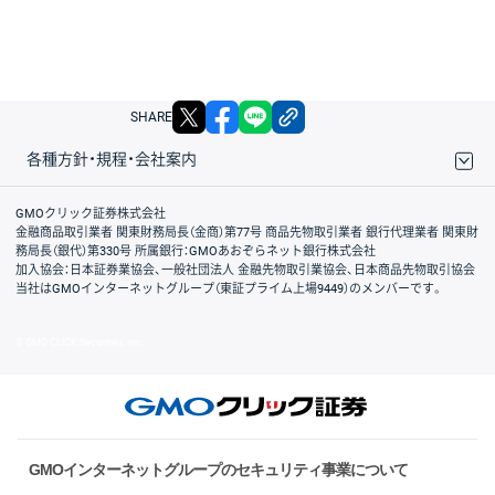
X
facebook
LINE
リンクをコピー
SHARE
各種方針・規程・会社案内
取引規程・約款
サイトマップ
その他のご案内
個人情報保護方針
最良執行方針
サイトのご利用について
ディスクレイマー
信託保全
リスク説明
会社案内
GMOクリック証券株式会社
金融商品取引業者 関東財務局長（金商）第77号 商品先物取引業者 銀行代理業者 関東財
務局長（銀代）第330号 所属銀行：GMOあおぞらネット銀行株式会社
加入協会：日本証券業協会、一般社団法人 金融先物取引業協会、日本商品先物取引協会
当社はGMOインターネットグループ（東証プライム上場9449）のメンバーです。
© GMO CLICK Securities, Inc.
GMOインターネットグループのセキュリティ事業について