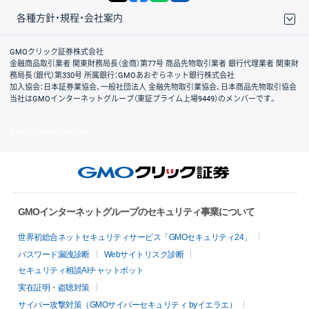
各種方針・規程・会社案内
取引規程・約款
サイトマップ
その他のご案内
個人情報保護方針
最良執行方針
サイトのご利用について
ディスクレイマー
信託保全
リスク説明
会社案内
GMOクリック証券株式会社
金融商品取引業者 関東財務局長（金商）第77号 商品先物取引業者 銀行代理業者 関東財
務局長（銀代）第330号 所属銀行：GMOあおぞらネット銀行株式会社
加入協会：日本証券業協会、一般社団法人 金融先物取引業協会、日本商品先物取引協会
当社はGMOインターネットグループ（東証プライム上場9449）のメンバーです。
© GMO CLICK Securities, Inc.
GMOインターネットグループのセキュリティ事業について
世界初総合ネットセキュリティサービス「GMOセキュリティ24」
パスワード漏洩診断
Webサイトリスク診断
セキュリティ相談AIチャットボット
実在証明・盗聴対策
サイバー攻撃対策（GMOサイバーセキュリティ byイエラエ）