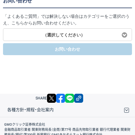
お問い合わせ
「よくあるご質問」では解決しない場合はカテゴリーをご選択のう
え、こちらからお問い合わせください。
（選択してください）
お問い合わせ
X
facebook
LINE
リンクをコピー
SHARE
各種方針・規程・会社案内
取引規程・約款
サイトマップ
その他のご案内
個人情報保護方針
最良執行方針
サイトのご利用について
ディスクレイマー
信託保全
リスク説明
会社案内
GMOクリック証券株式会社
金融商品取引業者 関東財務局長（金商）第77号 商品先物取引業者 銀行代理業者 関東財
務局長（銀代）第330号 所属銀行：GMOあおぞらネット銀行株式会社