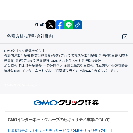
X
facebook
LINE
リンクをコピー
SHARE
各種方針・規程・会社案内
取引規程・約款
サイトマップ
その他のご案内
個人情報保護方針
最良執行方針
サイトのご利用について
ディスクレイマー
信託保全
リスク説明
会社案内
GMOクリック証券株式会社
金融商品取引業者 関東財務局長（金商）第77号 商品先物取引業者 銀行代理業者 関東財
務局長（銀代）第330号 所属銀行：GMOあおぞらネット銀行株式会社
加入協会：日本証券業協会、一般社団法人 金融先物取引業協会、日本商品先物取引協会
当社はGMOインターネットグループ（東証プライム上場9449）のメンバーです。
© GMO CLICK Securities, Inc.
GMOインターネットグループのセキュリティ事業について
世界初総合ネットセキュリティサービス「GMOセキュリティ24」