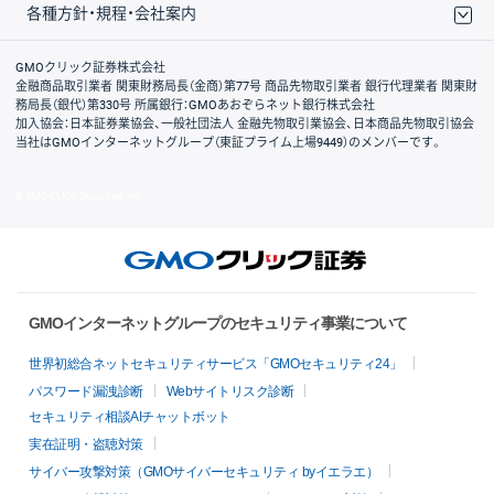
各種方針・規程・会社案内
取引規程・約款
サイトマップ
その他のご案内
個人情報保護方針
最良執行方針
サイトのご利用について
ディスクレイマー
信託保全
リスク説明
会社案内
GMOクリック証券株式会社
金融商品取引業者 関東財務局長（金商）第77号 商品先物取引業者 銀行代理業者 関東財
務局長（銀代）第330号 所属銀行：GMOあおぞらネット銀行株式会社
加入協会：日本証券業協会、一般社団法人 金融先物取引業協会、日本商品先物取引協会
当社はGMOインターネットグループ（東証プライム上場9449）のメンバーです。
© GMO CLICK Securities, Inc.
GMOインターネットグループのセキュリティ事業について
世界初総合ネットセキュリティサービス「GMOセキュリティ24」
パスワード漏洩診断
Webサイトリスク診断
セキュリティ相談AIチャットボット
実在証明・盗聴対策
サイバー攻撃対策（GMOサイバーセキュリティ byイエラエ）