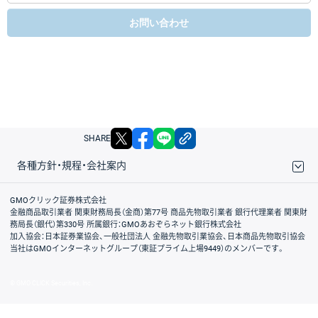
お問い合わせ
X
facebook
LINE
リンクをコピー
SHARE
各種方針・規程・会社案内
取引規程・約款
サイトマップ
その他のご案内
個人情報保護方針
最良執行方針
サイトのご利用について
ディスクレイマー
信託保全
リスク説明
会社案内
GMOクリック証券株式会社
金融商品取引業者 関東財務局長（金商）第77号 商品先物取引業者 銀行代理業者 関東財
務局長（銀代）第330号 所属銀行：GMOあおぞらネット銀行株式会社
加入協会：日本証券業協会、一般社団法人 金融先物取引業協会、日本商品先物取引協会
当社はGMOインターネットグループ（東証プライム上場9449）のメンバーです。
© GMO CLICK Securities, Inc.