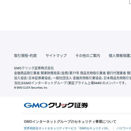
取引規程・約款
サイトマップ
その他のご案内
個人情報保護
GMOクリック証券株式会社
金融商品取引業者 関東財務局長（金商）第77号 商品先物取引業者 銀行代理業者 関
加入協会：日本証券業協会、一般社団法人 金融先物取引業協会、日本商品先物取引
当社はGMOインターネットグループ（東証プライム上場9449）のメンバーです。
© GMO CLICK Securities, Inc.
GMOインターネットグループのセキュリティ事業について
世界初総合ネットセキュリティサービス「GMOセキュリティ24」
パスワー