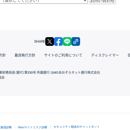
X
facebook
LINE
リンクをコピー
SHARE
方針
最良執行方針
サイトのご利用について
ディスクレイマー
東財務局長（銀代）第330号 所属銀行：GMOあおぞらネット銀行株式会社
協会
GMOクリック証券
セキュリティ相談AIチャットボット
ド漏洩診断
Webサイトリスク診断