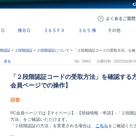
GMOクリック証券
よくある
ご質問
ＢＯ
株ＢＯ
３６５ＦＸ
３６５
株
その他
階認証
>
２段階認証
>
２段階認証について
>
「２段階認証コードの受取方法」を確認する方法を教えてください。【PC会員ページでの操作】
戻る
No : 5942
公開日時 : 2025/10/30 0
「２段階認証コードの受取方法」を確認する方
会員ページでの操作】
回答
PC会員ページでは【マイページ】-【登録情報・申請】-「２段
方法」をご確認いただけます。
「２段階認証の方法」を変更される場合は、
こちら
をご確認くだ