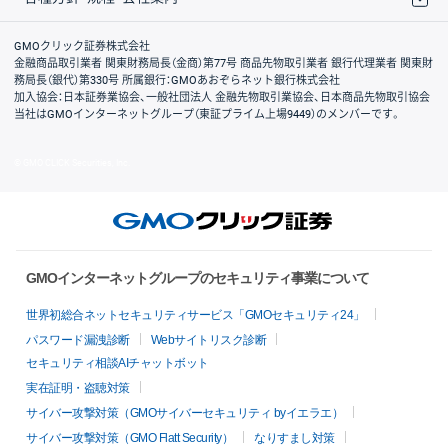
取引規程・約款
サイトマップ
その他のご案内
個人情報保護方針
最良執行方針
サイトのご利用について
ディスクレイマー
信託保全
リスク説明
会社案内
GMOクリック証券株式会社
金融商品取引業者 関東財務局長（金商）第77号 商品先物取引業者 銀行代理業者 関東財
務局長（銀代）第330号 所属銀行：GMOあおぞらネット銀行株式会社
加入協会：日本証券業協会、一般社団法人 金融先物取引業協会、日本商品先物取引協会
当社はGMOインターネットグループ（東証プライム上場9449）のメンバーです。
© GMO CLICK Securities, Inc.
GMOインターネットグループのセキュリティ事業について
世界初総合ネットセキュリティサービス「GMOセキュリティ24」
パスワード漏洩診断
Webサイトリスク診断
セキュリティ相談AIチャットボット
実在証明・盗聴対策
サイバー攻撃対策（GMOサイバーセキュリティ byイエラエ）
サイバー攻撃対策（GMO Flatt Security）
なりすまし対策