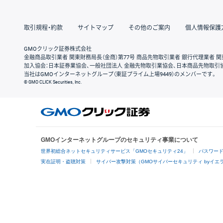
取引規程・約款
サイトマップ
その他のご案内
個人情報保護
GMOクリック証券株式会社
金融商品取引業者 関東財務局長（金商）第77号 商品先物取引業者 銀行代理業者 関
加入協会：日本証券業協会、一般社団法人 金融先物取引業協会、日本商品先物取引
当社はGMOインターネットグループ（東証プライム上場9449）のメンバーです。
© GMO CLICK Securities, Inc.
GMOインターネットグループのセキュリティ事業について
世界初総合ネットセキュリティサービス「GMOセキュリティ24」
パスワー
実在証明・盗聴対策
サイバー攻撃対策（GMOサイバーセキュリティ byイエ