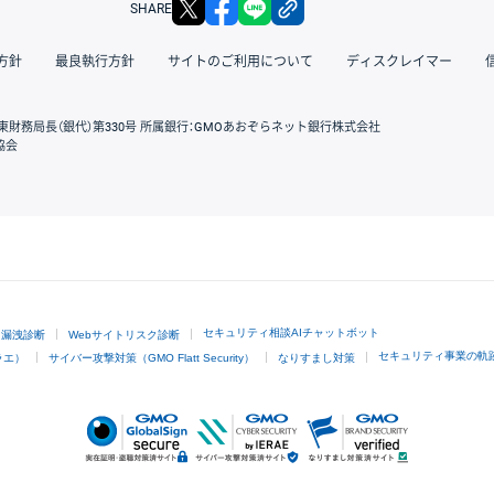
X
facebook
LINE
リンクをコピー
SHARE
方針
最良執行方針
サイトのご利用について
ディスクレイマー
東財務局長（銀代）第330号 所属銀行：GMOあおぞらネット銀行株式会社
協会
GMOクリック証券
セキュリティ相談AIチャットボット
ド漏洩診断
Webサイトリスク診断
セキュリティ事業の軌
ラエ）
サイバー攻撃対策（GMO Flatt Security）
なりすまし対策