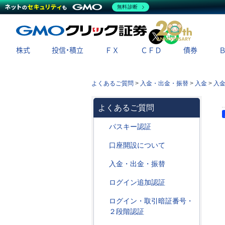
無料診断
X
LINE
株式
投信・積立
ＦＸ
ＣＦＤ
債券
よくあるご質問
>
入金・出金・振替
>
入金
>
入
よくあるご質問
パスキー認証
口座開設について
入金・出金・振替
ログイン追加認証
ログイン・取引暗証番号・
２段階認証