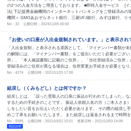
の2つの入金方法をご用意しております。 ■即時入金サービス [
法] 下記提携金融機関のインターネットバンキングをご登録済みの
機関＞ GMOあおぞらネット銀行、三菱UFJ銀行、みずほ銀行、りそ
No：32
公開日時：2024/11/05 00:00
「お使いの口座が入出金規制されています。」と表示され
「入出金規制」と表示される原因として、「マイナンバー書類が未
の解除には、「マイナンバー書類」をご提出いただく必要がござい
所」、「本人確認書類に記載のご住所」、「当社登録済みご住所」
登録済みのご住所が異なる場合は、住所変更お手続きが必要となります
No：4274
公開日時：2021/11/25 17:00
組戻し（くみもどし）とは何ですか？
組戻しとは、「誤った受取人の口座に振込が行われてしまった」な
するための手続きのことです。 振込人依頼人名の方（ご本人さま
しをしたい旨をお伝えいただく必要があります。 その際の組戻し
めご了承をお願いいたします。 また組戻しは返金されるまで時間を要
No：5595
公開日時：2021/10/22 15:01
更新日時：2021/12/03 14:08
用語説明