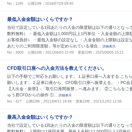
No：1190
公開日時：2016/07/29 09:40
最低入金金額はいくらですか？
当社で設定している1回あたりの入金の限度額は以下の通りとなって
数料無料） ・最低入金額は1,000円以上1円単位 ・入金金額の上
お客様負担） ・最低入金額の設定なし ・入金金額の上限額は設定
あたりのご利用限度額」等が定められている場合...
詳細表示
No：3900
公開日時：2021/06/03 15:49
更新日時：2025/08/05 15:21
CFD取引口座への入金方法を教えてください。
以下の手順でご対応をお願いします。 1.証券口座へ入金する こ
願いします。 2.証券口座から、CFD取引口座へ振替える。 ・PC
【入出金・振替】-「取引口座間振替」へ進みます。 ②こちらをご
ゅう君CFDからの操作 ①...
詳細表示
No：427
公開日時：2021/08/11 16:48
更新日時：2021/12/02 12:06
最高入金金額はいくらですか？
当社で設定している1回あたりの入金の限度額は以下の通りとなって
数料無料） 上限額は1億円未満、最低入金額は1,000円以上1円単