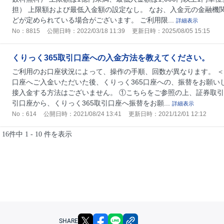
担） 上限額および最低入金額の設定なし。 なお、入金元の金融機
どが定められている場合がございます。 ご利用限...
詳細表示
No：8815
公開日時：2022/03/18 11:39
更新日時：2025/08/05 15:15
くりっく365取引口座への入金方法を教えてください。
ご利用のお口座状況によって、操作の手順、回数が異なります。 ＜
口座へご入金いただいた後、くりっく365口座への、振替をお願いし
接入金する方法はございません。 ①こちらをご参照の上、証券取引
引口座から、くりっく365取引口座へ振替をお願...
詳細表示
No：614
公開日時：2021/08/24 13:41
更新日時：2021/12/01 12:12
16件中 1 - 10 件を表示
X
facebook
LINE
リンクをコピー
SHARE