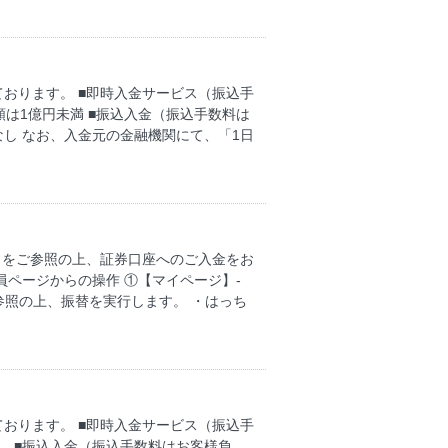
おります。 ■即時入金サービス（振込手
限額は1億円未満 ■振込入金（振込手数料は
なし なお、入金元の金融機関にて、「1日
ちらをご参照の上、証券口座へのご入金をお
会員ページからの操作 ①【マイページ】-
参照の上、振替を実行します。 ・はっち
おります。 ■即時入金サービス（振込手
位。 ■振込入金（振込手数料はお客様負