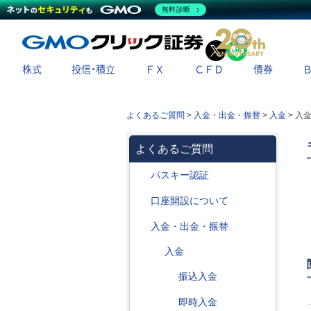
無料診断
X
LINE
株式
投信・積立
ＦＸ
ＣＦＤ
債券
よくあるご質問
>
入金・出金・振替
>
入金
>
入
よくあるご質問
パスキー認証
口座開設について
入金・出金・振替
入金
振込入金
即時入金