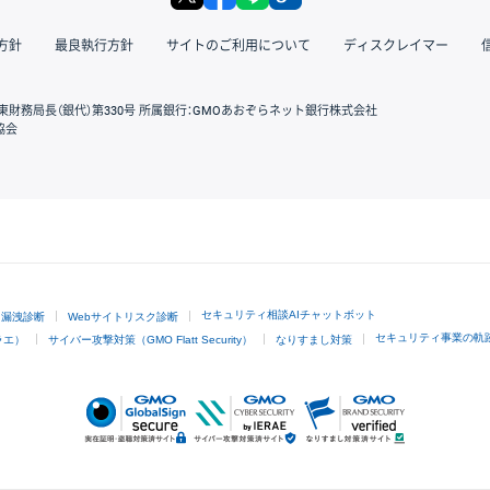
方針
最良執行方針
サイトのご利用について
ディスクレイマー
東財務局長（銀代）第330号 所属銀行：GMOあおぞらネット銀行株式会社
協会
GMOクリック証券
セキュリティ相談AIチャットボット
ド漏洩診断
Webサイトリスク診断
セキュリティ事業の軌
ラエ）
サイバー攻撃対策（GMO Flatt Security）
なりすまし対策