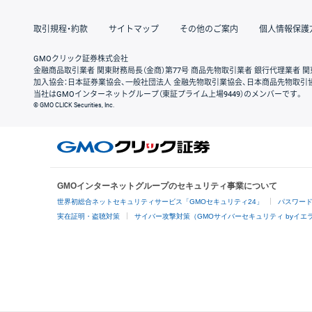
取引規程・約款
サイトマップ
その他のご案内
個人情報保護
GMOクリック証券株式会社
金融商品取引業者 関東財務局長（金商）第77号 商品先物取引業者 銀行代理業者 関
加入協会：日本証券業協会、一般社団法人 金融先物取引業協会、日本商品先物取引
当社はGMOインターネットグループ（東証プライム上場9449）のメンバーです。
© GMO CLICK Securities, Inc.
GMOインターネットグループのセキュリティ事業について
世界初総合ネットセキュリティサービス「GMOセキュリティ24」
パスワー
実在証明・盗聴対策
サイバー攻撃対策（GMOサイバーセキュリティ byイエ