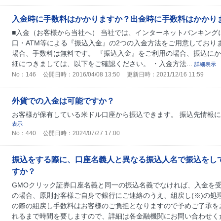
入金時に手数料はかかりますか？出金時に手数料はかかり
■入金（お客様から当社へ） 当社では、インターネットバンキング
口・ATM等による『振込入金』の2つの入金方法をご用意しており
場合、手数料は無料です。 『振込入金』をご利用の場合、振込にか
細につきましては、以下をご確認ください。 ・入金方法...
詳細表示
No：146
公開日時：2016/04/08 13:50
更新日時：2021/12/16 11:59
外貨での入金は可能ですか？
お客様が保有している米ドル口座から振込できます。 振込先情報
表示
No：440
公開日時：2024/07/27 17:00
振込をする際に、口座名義人と異なる振込人名で振込をし
すか？
GMOクリック証券口座名義と同一の振込名義でなければ、入金を受
の場合、原則お客様ご自身で銀行にご連絡のうえ、組戻し(※)の処
の際の組戻し手数料はお客様のご負担となりますので予めご了承を
れるまで時間を要しますので、詳細は各金融機関にお問い合わせくださ