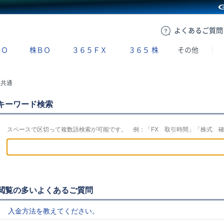
GMOクリック証券
よくある
ご質問
ＢＯ
株ＢＯ
３６５ＦＸ
３６５
株
その他
金共通
キーワード検索
スペースで区切って複数語検索が可能です。 例：「FX 取引時間」「株式 
閲覧の多いよくあるご質問
入金方法を教えてください。