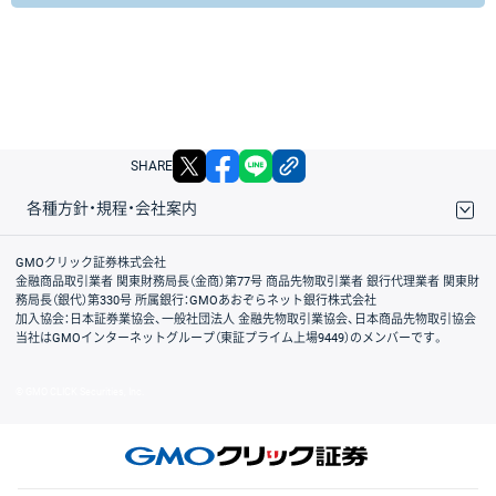
X
facebook
LINE
リンクをコピー
SHARE
各種方針・規程・会社案内
取引規程・約款
サイトマップ
その他のご案内
個人情報保護方針
最良執行方針
サイトのご利用について
ディスクレイマー
信託保全
リスク説明
会社案内
GMOクリック証券株式会社
金融商品取引業者 関東財務局長（金商）第77号 商品先物取引業者 銀行代理業者 関東財
務局長（銀代）第330号 所属銀行：GMOあおぞらネット銀行株式会社
加入協会：日本証券業協会、一般社団法人 金融先物取引業協会、日本商品先物取引協会
当社はGMOインターネットグループ（東証プライム上場9449）のメンバーです。
© GMO CLICK Securities, Inc.