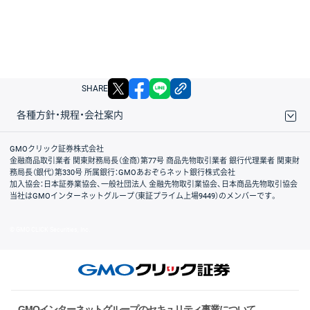
X
facebook
LINE
リンクをコピー
SHARE
各種方針・規程・会社案内
取引規程・約款
サイトマップ
その他のご案内
個人情報保護方針
最良執行方針
サイトのご利用について
ディスクレイマー
信託保全
リスク説明
会社案内
GMOクリック証券株式会社
金融商品取引業者 関東財務局長（金商）第77号 商品先物取引業者 銀行代理業者 関東財
務局長（銀代）第330号 所属銀行：GMOあおぞらネット銀行株式会社
加入協会：日本証券業協会、一般社団法人 金融先物取引業協会、日本商品先物取引協会
当社はGMOインターネットグループ（東証プライム上場9449）のメンバーです。
© GMO CLICK Securities, Inc.
GMOインターネットグループのセキュリティ事業について