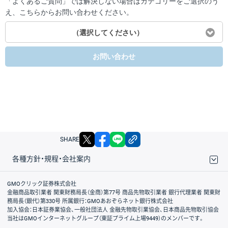
「よくあるご質問」では解決しない場合はカテゴリーをご選択のう
え、こちらからお問い合わせください。
（選択してください）
お問い合わせ
X
facebook
LINE
リンクをコピー
SHARE
各種方針・規程・会社案内
取引規程・約款
サイトマップ
その他のご案内
個人情報保護方針
最良執行方針
サイトのご利用について
ディスクレイマー
信託保全
リスク説明
会社案内
GMOクリック証券株式会社
金融商品取引業者 関東財務局長（金商）第77号 商品先物取引業者 銀行代理業者 関東財
務局長（銀代）第330号 所属銀行：GMOあおぞらネット銀行株式会社
加入協会：日本証券業協会、一般社団法人 金融先物取引業協会、日本商品先物取引協会
当社はGMOインターネットグループ（東証プライム上場9449）のメンバーです。