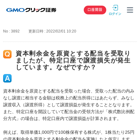
GMOクリック
口座開設
No : 3892
更新日時 : 2022/02/01 10:20
資本剰余金を原資とする配当を受取り
ましたが、特定口座で譲渡損失が発生
しています。なぜですか？
資本剰余金を原資とする配当を受取った場合、受取った配当の内み
なし譲渡に相当する金額は税務上の配当所得にはあたらず、みなし
譲渡収入（譲渡所得）として譲渡損益が発生することとなります。
また、特定口座を開設していて配当金の受領方法が「株式数比例配
分方式」の場合は、特定口座内で譲渡損益が計算されます。
例えば、取得単価1,000円で100株保有する株式が、1株当たり25円
の資本剰余金を原資とする剰余金の配当を実施したと仮定します。