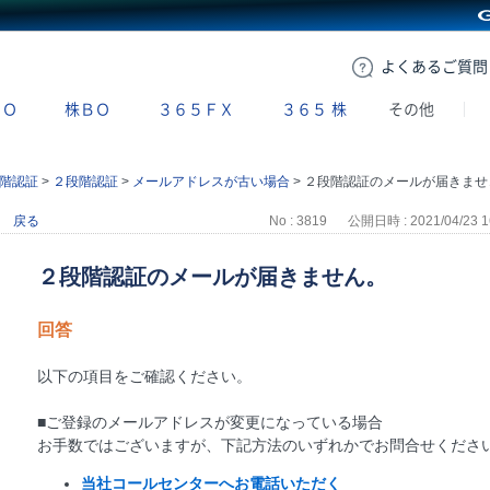
GMOクリック証券
よくある
ご質問
ＢＯ
株ＢＯ
３６５ＦＸ
３６５
株
その他
階認証
>
２段階認証
>
メールアドレスが古い場合
>
２段階認証のメールが届きません。
戻る
No : 3819
公開日時 : 2021/04/23 1
２段階認証のメールが届きません。
回答
以下の項目をご確認ください。
■ご登録のメールアドレスが変更になっている場合
お手数ではございますが、下記方法のいずれかでお問合せくださ
当社コールセンターへお電話いただく