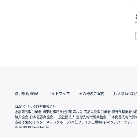
取引規程・約款
サイトマップ
その他のご案内
個人情報保護
GMOクリック証券株式会社
金融商品取引業者 関東財務局長（金商）第77号 商品先物取引業者 銀行代理業者 関
加入協会：日本証券業協会、一般社団法人 金融先物取引業協会、日本商品先物取引
当社はGMOインターネットグループ（東証プライム上場9449）のメンバーです。
© GMO CLICK Securities, Inc.