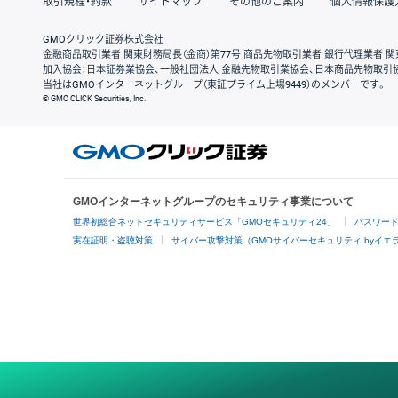
取引規程・約款
サイトマップ
その他のご案内
個人情報保護
GMOクリック証券株式会社
金融商品取引業者 関東財務局長（金商）第77号 商品先物取引業者 銀行代理業者 関
加入協会：日本証券業協会、一般社団法人 金融先物取引業協会、日本商品先物取引
当社はGMOインターネットグループ（東証プライム上場9449）のメンバーです。
© GMO CLICK Securities, Inc.
GMOインターネットグループのセキュリティ事業について
世界初総合ネットセキュリティサービス「GMOセキュリティ24」
パスワー
実在証明・盗聴対策
サイバー攻撃対策（GMOサイバーセキュリティ byイエ