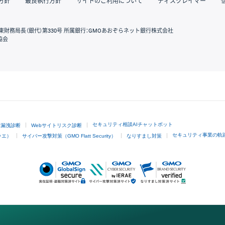
方針
最良執行方針
サイトのご利用について
ディスクレイマー
東財務局長（銀代）第330号 所属銀行：GMOあおぞらネット銀行株式会社
協会
GMOクリック証券
セキュリティ相談AIチャットボット
ド漏洩診断
Webサイトリスク診断
セキュリティ事業の軌
ラエ）
サイバー攻撃対策（GMO Flatt Security）
なりすまし対策