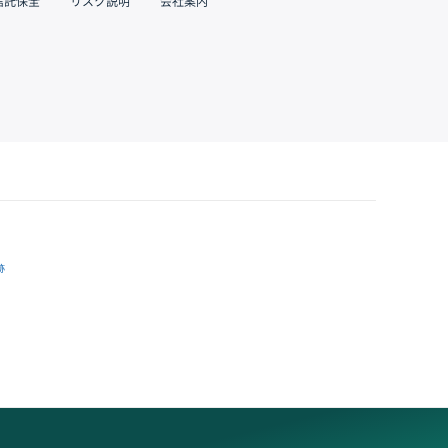
信託保全
リスク説明
会社案内
跡