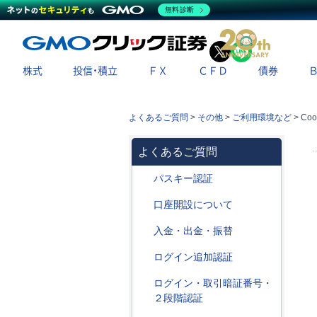
無料診断
X
LINE
株式
投信・積立
ＦＸ
ＣＦＤ
債券
よくあるご質問
>
その他
>
ご利用環境など
>
Co
よくあるご質問
パスキー認証
口座開設について
入金・出金・振替
ログイン追加認証
ログイン・取引暗証番号・
２段階認証