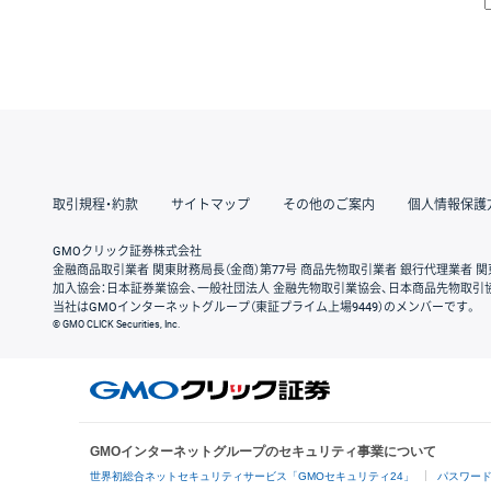
取引規程・約款
サイトマップ
その他のご案内
個人情報保護
GMOクリック証券株式会社
金融商品取引業者 関東財務局長（金商）第77号 商品先物取引業者 銀行代理業者 関
加入協会：日本証券業協会、一般社団法人 金融先物取引業協会、日本商品先物取引
当社はGMOインターネットグループ（東証プライム上場9449）のメンバーです。
© GMO CLICK Securities, Inc.
GMOインターネットグループのセキュリティ事業について
世界初総合ネットセキュリティサービス「GMOセキュリティ24」
パスワー