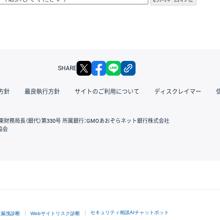
X
facebook
LINE
リンクをコピー
SHARE
方針
最良執行方針
サイトのご利用について
ディスクレイマー
東財務局長（銀代）第330号 所属銀行：GMOあおぞらネット銀行株式会社
協会
GMOクリック証券
セキュリティ相談AIチャットボット
ド漏洩診断
Webサイトリスク診断