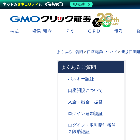
無料診断
X
LINE
株式
投信・積立
ＦＸ
ＣＦＤ
債券
よくあるご質問
>
口座開設について
>
新規口座開
よくあるご質問
パスキー認証
口座開設について
入金・出金・振替
ログイン追加認証
ログイン・取引暗証番号・
２段階認証