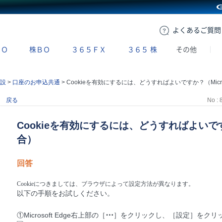
GMOクリック証券
よくある
ご質問
ＢＯ
株ＢＯ
３６５ＦＸ
３６５
株
その他
設
>
口座のお申込共通
>
Cookieを有効にするには、どうすればよいですか？（Microsoft Edgeの場合
戻る
No : 
Cookieを有効にするには、どうすればよいですか？
合）
回答
Cookieにつきましては、ブラウザによって設定方法が異なります。
以下の手順をお試しください。
⋯
①Microsoft Edge右上部の［
］をクリックし、［設定］をクリ