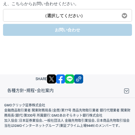
え、こちらからお問い合わせください。
（選択してください）
お問い合わせ
X
facebook
LINE
リンクをコピー
SHARE
各種方針・規程・会社案内
取引規程・約款
サイトマップ
その他のご案内
個人情報保護方針
最良執行方針
サイトのご利用について
ディスクレイマー
信託保全
リスク説明
会社案内
GMOクリック証券株式会社
金融商品取引業者 関東財務局長（金商）第77号 商品先物取引業者 銀行代理業者 関東財
務局長（銀代）第330号 所属銀行：GMOあおぞらネット銀行株式会社
加入協会：日本証券業協会、一般社団法人 金融先物取引業協会、日本商品先物取引協会
当社はGMOインターネットグループ（東証プライム上場9449）のメンバーです。