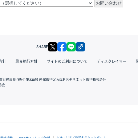
X
facebook
LINE
リンクをコピー
SHARE
方針
最良執行方針
サイトのご利用について
ディスクレイマー
東財務局長（銀代）第330号 所属銀行：GMOあおぞらネット銀行株式会社
協会
GMOクリック証券
セキュリティ相談AIチャットボット
ド漏洩診断
Webサイトリスク診断