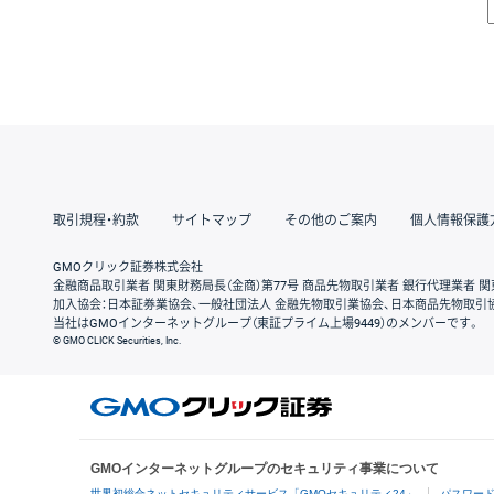
取引規程・約款
サイトマップ
その他のご案内
個人情報保護
GMOクリック証券株式会社
金融商品取引業者 関東財務局長（金商）第77号 商品先物取引業者 銀行代理業者 関
加入協会：日本証券業協会、一般社団法人 金融先物取引業協会、日本商品先物取引
当社はGMOインターネットグループ（東証プライム上場9449）のメンバーです。
© GMO CLICK Securities, Inc.
GMOインターネットグループのセキュリティ事業について
世界初総合ネットセキュリティサービス「GMOセキュリティ24」
パスワー