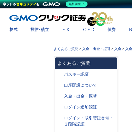
無料診断
X
LINE
株式
投信・積立
ＦＸ
ＣＦＤ
債券
よくあるご質問
>
入金・出金・振替
>
入金
>
入
よくあるご質問
パスキー認証
口座開設について
入金・出金・振替
ログイン追加認証
ログイン・取引暗証番号・
２段階認証