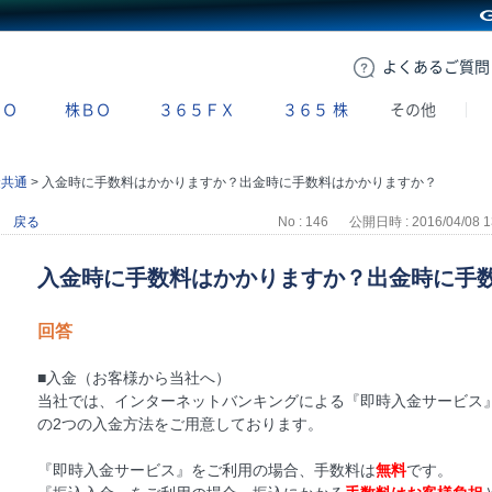
GMOクリック証券
よくある
ご質問
ＢＯ
株ＢＯ
３６５ＦＸ
３６５
株
その他
金共通
>
入金時に手数料はかかりますか？出金時に手数料はかかりますか？
戻る
No : 146
公開日時 : 2016/04/08 1
入金時に手数料はかかりますか？出金時に手
回答
■入金（お客様から当社へ）
当社では、インターネットバンキングによる『即時入金サービス』
の2つの入金方法をご用意しております。
『即時入金サービス』をご利用の場合、手数料は
無料
です。