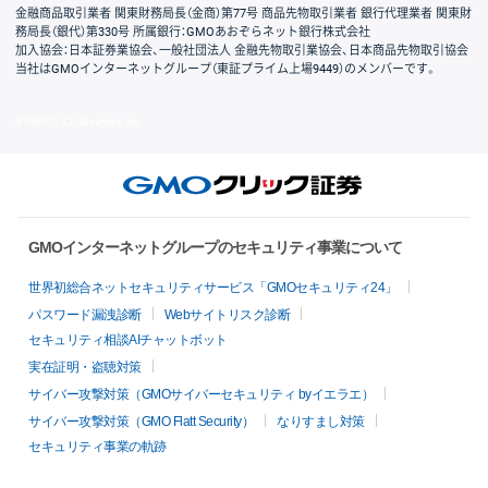
金融商品取引業者 関東財務局長（金商）第77号 商品先物取引業者 銀行代理業者 関東財
務局長（銀代）第330号 所属銀行：GMOあおぞらネット銀行株式会社
加入協会：日本証券業協会、一般社団法人 金融先物取引業協会、日本商品先物取引協会
当社はGMOインターネットグループ（東証プライム上場9449）のメンバーです。
© GMO CLICK Securities, Inc.
GMOインターネットグループのセキュリティ事業について
世界初総合ネットセキュリティサービス「GMOセキュリティ24」
パスワード漏洩診断
Webサイトリスク診断
セキュリティ相談AIチャットボット
実在証明・盗聴対策
サイバー攻撃対策（GMOサイバーセキュリティ byイエラエ）
サイバー攻撃対策（GMO Flatt Security）
なりすまし対策
セキュリティ事業の軌跡