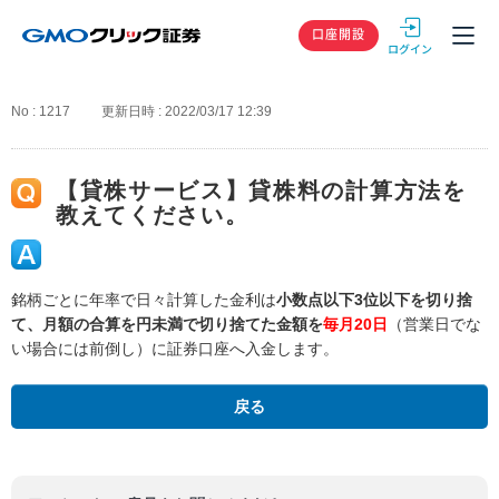
GMOクリック
口座開設
No : 1217
更新日時 : 2022/03/17 12:39
【貸株サービス】貸株料の計算方法を
教えてください。
銘柄ごとに年率で日々計算した金利は
小数点以下3位以下を切り捨
て、月額の合算を円未満で切り捨てた金額を
毎月20日
（営業日でな
い場合には前倒し）に証券口座へ入金します。
戻る