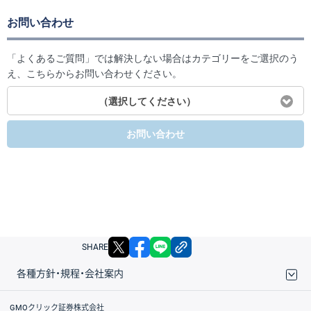
お問い合わせ
「よくあるご質問」では解決しない場合はカテゴリーをご選択のう
え、こちらからお問い合わせください。
（選択してください）
お問い合わせ
X
facebook
LINE
リンクをコピー
SHARE
各種方針・規程・会社案内
取引規程・約款
サイトマップ
その他のご案内
個人情報保護方針
最良執行方針
サイトのご利用について
ディスクレイマー
信託保全
リスク説明
会社案内
GMOクリック証券株式会社