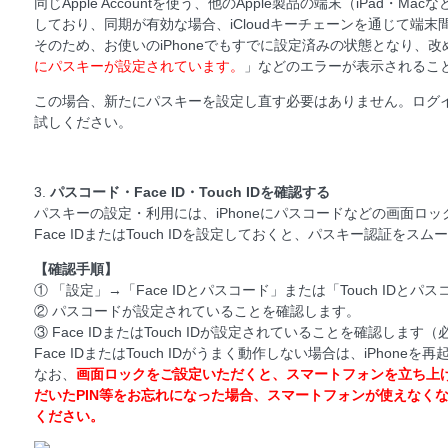
同じApple Accountを使う、他のApple製品の端末（iPad・
しており、同期が有効な場合、iCloudキーチェーンを通じて端
そのため、お使いのiPhoneでもすでに設定済みの状態となり、
にパスキーが設定されています。
」などのエラーが表示されるこ
この場合、新たにパスキーを設定し直す必要はありません。ログ
試しください。
3.
パスコード・Face ID・Touch IDを確認する
パスキーの設定・利用には、iPhoneにパスコードなどの画面ロ
Face IDまたはTouch IDを設定しておくと、パスキー認証をス
【確認手順】
① 「設定」→「Face IDとパスコード」または「Touch IDと
② パスコードが設定されていることを確認します。
③ Face IDまたはTouch IDが設定されていることを確認しま
Face IDまたはTouch IDがうまく動作しない場合は、iPhon
なお、
画面ロックをご設定いただくと、スマートフォンを立ち上
だいたPIN等をお忘れになった場合、スマートフォンが使えなく
ください。