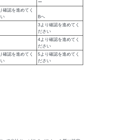
ー
り確認を進めてく
さい
Bへ
3より確認を進めてく
ださい
4より確認を進めてく
ださい
り確認を進めてく
5より確認を進めてく
さい
ださい