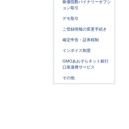
株価指数バイナリーオプシ
ョン取引
デモ取引
ご登録情報の変更手続き
確定申告・証券税制
インボイス制度
GMOあおぞらネット銀行
口座連携サービス
その他