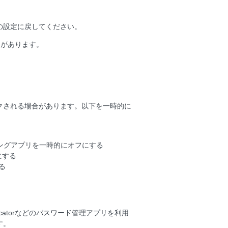
の設定に戻してください。
合があります。
クされる場合があります。以下を一時的に
ングアプリを一時的にオフにする
にする
る
henticatorなどのパスワード管理アプリを利用
す。