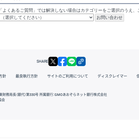
「よくあるご質問」では解決しない場合はカテゴリーをご選択のうえ、
X
facebook
LINE
リンクをコピー
SHARE
方針
最良執行方針
サイトのご利用について
ディスクレイマー
東財務局長（銀代）第330号 所属銀行：GMOあおぞらネット銀行株式会社
協会
GMOクリック証券