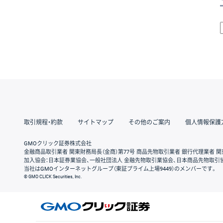
取引規程・約款
サイトマップ
その他のご案内
個人情報保護
GMOクリック証券株式会社
金融商品取引業者 関東財務局長（金商）第77号 商品先物取引業者 銀行代理業者 関
加入協会：日本証券業協会、一般社団法人 金融先物取引業協会、日本商品先物取引
当社はGMOインターネットグループ（東証プライム上場9449）のメンバーです。
© GMO CLICK Securities, Inc.