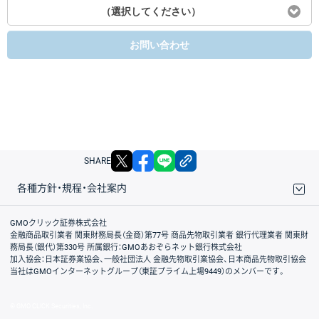
（選択してください）
お問い合わせ
X
facebook
LINE
リンクをコピー
SHARE
各種方針・規程・会社案内
取引規程・約款
サイトマップ
その他のご案内
個人情報保護方針
最良執行方針
サイトのご利用について
ディスクレイマー
信託保全
リスク説明
会社案内
GMOクリック証券株式会社
金融商品取引業者 関東財務局長（金商）第77号 商品先物取引業者 銀行代理業者 関東財
務局長（銀代）第330号 所属銀行：GMOあおぞらネット銀行株式会社
加入協会：日本証券業協会、一般社団法人 金融先物取引業協会、日本商品先物取引協会
当社はGMOインターネットグループ（東証プライム上場9449）のメンバーです。
© GMO CLICK Securities, Inc.