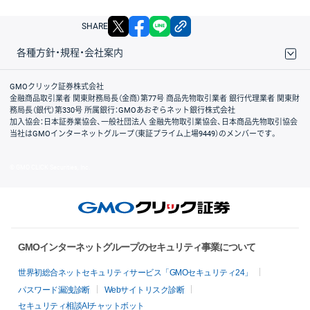
X
facebook
LINE
リンクをコピー
SHARE
各種方針・規程・会社案内
取引規程・約款
サイトマップ
その他のご案内
個人情報保護方針
最良執行方針
サイトのご利用について
ディスクレイマー
信託保全
リスク説明
会社案内
GMOクリック証券株式会社
金融商品取引業者 関東財務局長（金商）第77号 商品先物取引業者 銀行代理業者 関東財
務局長（銀代）第330号 所属銀行：GMOあおぞらネット銀行株式会社
加入協会：日本証券業協会、一般社団法人 金融先物取引業協会、日本商品先物取引協会
当社はGMOインターネットグループ（東証プライム上場9449）のメンバーです。
© GMO CLICK Securities, Inc.
GMOインターネットグループのセキュリティ事業について
世界初総合ネットセキュリティサービス「GMOセキュリティ24」
パスワード漏洩診断
Webサイトリスク診断
セキュリティ相談AIチャットボット