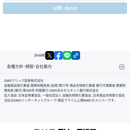
お問い合わせ
X
facebook
LINE
リンクをコピー
SHARE
各種方針・規程・会社案内
取引規程・約款
サイトマップ
その他のご案内
個人情報保護方針
最良執行方針
サイトのご利用について
ディスクレイマー
信託保全
リスク説明
会社案内
GMOクリック証券株式会社
金融商品取引業者 関東財務局長（金商）第77号 商品先物取引業者 銀行代理業者 関東財
務局長（銀代）第330号 所属銀行：GMOあおぞらネット銀行株式会社
加入協会：日本証券業協会、一般社団法人 金融先物取引業協会、日本商品先物取引協会
当社はGMOインターネットグループ（東証プライム上場9449）のメンバーです。
© GMO CLICK Securities, Inc.