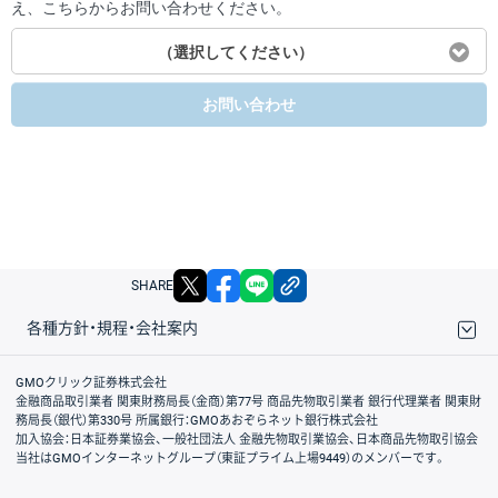
え、こちらからお問い合わせください。
（選択してください）
お問い合わせ
X
facebook
LINE
リンクをコピー
SHARE
各種方針・規程・会社案内
取引規程・約款
サイトマップ
その他のご案内
個人情報保護方針
最良執行方針
サイトのご利用について
ディスクレイマー
信託保全
リスク説明
会社案内
GMOクリック証券株式会社
金融商品取引業者 関東財務局長（金商）第77号 商品先物取引業者 銀行代理業者 関東財
務局長（銀代）第330号 所属銀行：GMOあおぞらネット銀行株式会社
加入協会：日本証券業協会、一般社団法人 金融先物取引業協会、日本商品先物取引協会
当社はGMOインターネットグループ（東証プライム上場9449）のメンバーです。