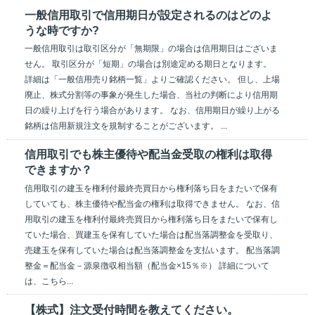
一般信用取引で信用期日が設定されるのはどのよ
うな時ですか?
一般信用取引は取引区分が「無期限」の場合は信用期日はございま
せん。 取引区分が「短期」の場合は別途定める期日となります。
詳細は「一般信用売り銘柄一覧」よりご確認ください。 但し、上場
廃止、株式分割等の事象が発生した場合、当社の判断により信用期
日の繰り上げを行う場合があります。 なお、信用期日が繰り上がる
銘柄は信用新規注文を規制することがございます。 ...
信用取引でも株主優待や配当金受取の権利は取得
できますか？
信用取引の建玉を権利付最終売買日から権利落ち日をまたいで保有
していても、株主優待や配当金の権利は取得できません。 なお、信
用取引の建玉を権利付最終売買日から権利落ち日をまたいで保有し
ていた場合、買建玉を保有していた場合は配当落調整金を受取り、
売建玉を保有していた場合は配当落調整金を支払います。 配当落調
整金＝配当金－源泉徴収相当額（配当金×15％※） 詳細について
は、こちら...
【株式】注文受付時間を教えてください。