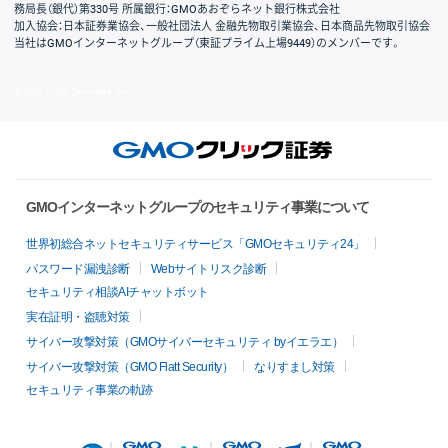
務局長（銀代）第330号 所属銀行：GMOあおぞらネット銀行株式会社
加入協会：日本証券業協会、一般社団法人 金融先物取引業協会、日本商品先物取引協会
当社はGMOインターネットグループ（東証プライム上場9449）のメンバーです。
© GMO CLICK Securities, Inc.
GMOインターネットグループのセキュリティ事業について
世界初総合ネットセキュリティサービス「GMOセキュリティ24」
パスワード漏洩診断
Webサイトリスク診断
セキュリティ相談AIチャットボット
実在証明・盗聴対策
サイバー攻撃対策（GMOサイバーセキュリティ byイエラエ）
サイバー攻撃対策（GMO Flatt Security）
なりすまし対策
セキュリティ事業の軌跡