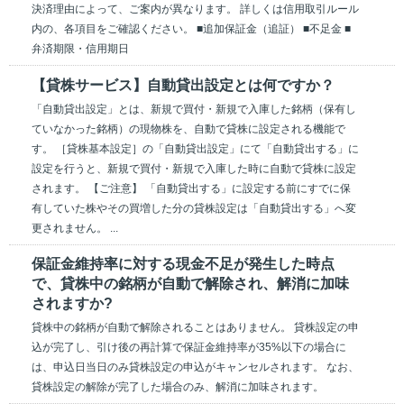
決済理由によって、ご案内が異なります。 詳しくは信用取引ルール
内の、各項目をご確認ください。 ■追加保証金（追証） ■不足金 ■
弁済期限・信用期日
【貸株サービス】自動貸出設定とは何ですか？
「自動貸出設定」とは、新規で買付・新規で入庫した銘柄（保有し
ていなかった銘柄）の現物株を、自動で貸株に設定される機能で
す。 ［貸株基本設定］の「自動貸出設定」にて「自動貸出する」に
設定を行うと、新規で買付・新規で入庫した時に自動で貸株に設定
されます。 【ご注意】 「自動貸出する」に設定する前にすでに保
有していた株やその買増した分の貸株設定は「自動貸出する」へ変
更されません。 ...
保証金維持率に対する現金不足が発生した時点
で、貸株中の銘柄が自動で解除され、解消に加味
されますか?
貸株中の銘柄が自動で解除されることはありません。 貸株設定の申
込が完了し、引け後の再計算で保証金維持率が35%以下の場合に
は、申込日当日のみ貸株設定の申込がキャンセルされます。 なお、
貸株設定の解除が完了した場合のみ、解消に加味されます。