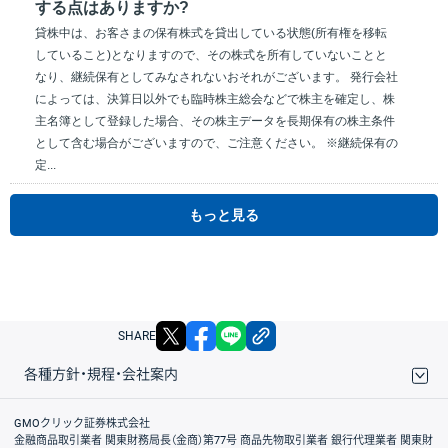
する点はありますか?
貸株中は、お客さまの保有株式を貸出している状態(所有権を移転
していること)となりますので、その株式を所有していないことと
なり、継続保有としてみなされないおそれがございます。 発行会社
によっては、決算日以外でも臨時株主総会などで株主を確定し、株
主名簿として登録した場合、その株主データを長期保有の株主条件
として含む場合がございますので、ご注意ください。 ※継続保有の
定...
もっと見る
X
facebook
LINE
リンクをコピー
SHARE
各種方針・規程・会社案内
取引規程・約款
サイトマップ
その他のご案内
個人情報保護方針
最良執行方針
サイトのご利用について
ディスクレイマー
信託保全
リスク説明
会社案内
GMOクリック証券株式会社
金融商品取引業者 関東財務局長（金商）第77号 商品先物取引業者 銀行代理業者 関東財