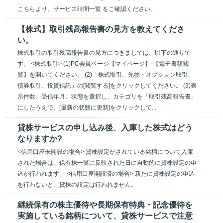
こちらより、サービス時間一覧 をご確認ください。
【株式】取引残高報告書の見方を教えてくださ
い。
株式取引の取引残高報告書の見方につきましては、以下の通りで
す。 <株式取引> (1)PC会員ページ【マイページ】-【電子書類閲
覧】を開いてください。 (2)「株式取引、先物・オプション取引、
債券取引、投資信託」の[閲覧する]をクリックしてください。 (3)表
示件数、受信年月、状態を選択し、カテゴリを「取引残高報告書」
にしたうえで、[最新の状態に更新]をクリックして...
貸株サービスの申し込み後、入庫した株式はどう
なりますか?
<信用口座未開設の場合> 貸株設定がされている銘柄について入庫
された場合は、保有株一覧に反映された日に自動的に貸株設定の申
込が行われます。 <信用口座開設済の場合> 新たに貸株設定の申込
を行わないと、貸株の設定は行われません。
継続保有の株主優待や長期保有特典・記念優待を
実施している銘柄について、貸株サービスで注意