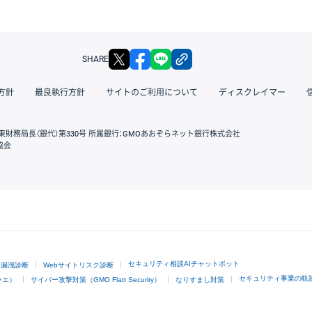
X
facebook
LINE
リンクをコピー
SHARE
方針
最良執行方針
サイトのご利用について
ディスクレイマー
東財務局長（銀代）第330号 所属銀行：GMOあおぞらネット銀行株式会社
協会
GMOクリック証券
セキュリティ相談AIチャットボット
ド漏洩診断
Webサイトリスク診断
セキュリティ事業の軌
ラエ）
サイバー攻撃対策（GMO Flatt Security）
なりすまし対策