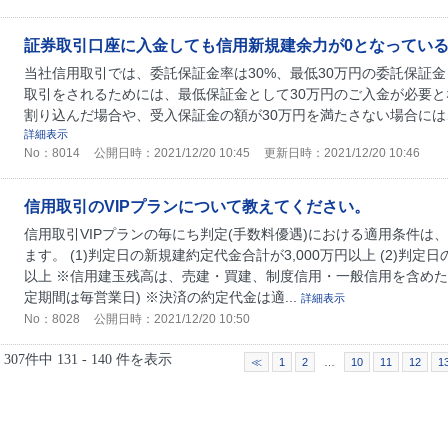
証券取引口座に入金しても信用新規建余力が0となっている
当社信用取引では、委託保証金率は30%、最低30万円の委託保証
取引をされるためには、最低保証金として30万円のご入金が必要と
割り込んだ場合や、受入保証金の額が30万円を満たさない場合には
詳細表示
No：8014
公開日時：2021/12/20 10:45
更新日時：2021/12/20 10:46
信用取引のVIPプランについて教えてください。
信用取引VIPプランの毎にち判定(手数料優遇)における適用条件は、(
ます。 (1)判定日の新規建約定代金合計が3,000万円以上 (2)判定
以上 ※信用建玉残高は、売建・買建、制度信用・一般信用を含めた
定期間は毎営業日) ※決済の約定代金は適...
詳細表示
No：8028
公開日時：2021/12/20 10:50
307件中 131 - 140 件を表示
≪
1
2
…
10
11
12
1