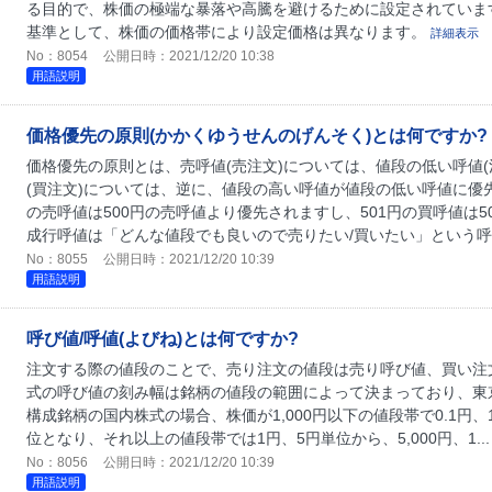
る目的で、株価の極端な暴落や高騰を避けるために設定されていま
基準として、株価の価格帯により設定価格は異なります。
詳細表示
No：8054
公開日時：2021/12/20 10:38
用語説明
価格優先の原則(かかくゆうせんのげんそく)とは何ですか?
価格優先の原則とは、売呼値(売注文)については、値段の低い呼値
(買注文)については、逆に、値段の高い呼値が値段の低い呼値に優先
の売呼値は500円の売呼値より優先されますし、501円の買呼値は5
成行呼値は「どんな値段でも良いので売りたい/買いたい」という呼値
No：8055
公開日時：2021/12/20 10:39
用語説明
呼び値/呼値(よびね)とは何ですか?
注文する際の値段のことで、売り注文の値段は売り呼び値、買い注
式の呼び値の刻み幅は銘柄の値段の範囲によって決まっており、東京証
構成銘柄の国内株式の場合、株価が1,000円以下の値段帯で0.1円、1,
位となり、それ以上の値段帯では1円、5円単位から、5,000円、1..
No：8056
公開日時：2021/12/20 10:39
用語説明