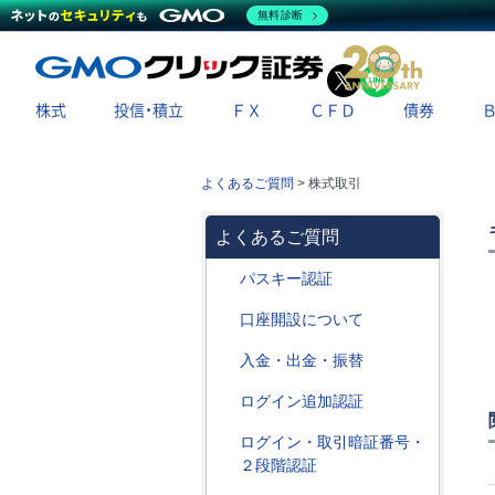
無料診断
X
LINE
株式
投信・積立
ＦＸ
ＣＦＤ
債券
よくあるご質問
>
株式取引
よくあるご質問
パスキー認証
口座開設について
入金・出金・振替
ログイン追加認証
ログイン・取引暗証番号・
２段階認証