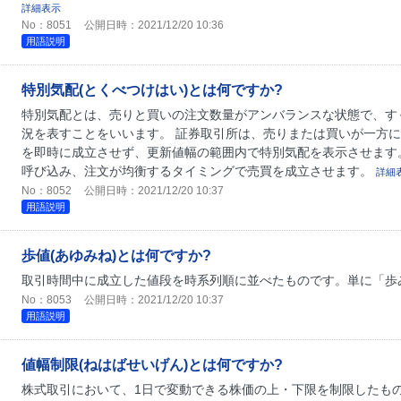
詳細表示
No：8051
公開日時：2021/12/20 10:36
用語説明
特別気配(とくべつけはい)とは何ですか?
特別気配とは、売りと買いの注文数量がアンバランスな状態で、す
況を表すことをいいます。 証券取引所は、売りまたは買いが一方
を即時に成立させず、更新値幅の範囲内で特別気配を表示させます
呼び込み、注文が均衡するタイミングで売買を成立させます。
詳細
No：8052
公開日時：2021/12/20 10:37
用語説明
歩値(あゆみね)とは何ですか?
取引時間中に成立した値段を時系列順に並べたものです。単に「歩
No：8053
公開日時：2021/12/20 10:37
用語説明
値幅制限(ねはばせいげん)とは何ですか?
株式取引において、1日で変動できる株価の上・下限を制限したもの