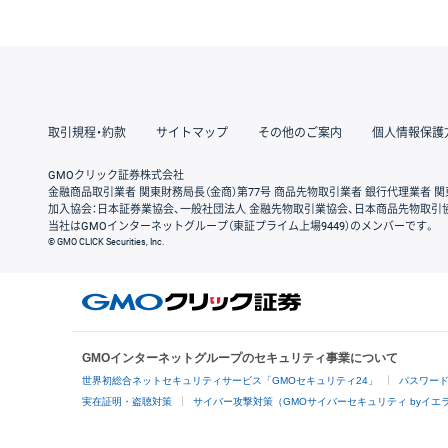
取引規程・約款
サイトマップ
その他のご案内
個人情報保護
GMOクリック証券株式会社
金融商品取引業者 関東財務局長（金商）第77号 商品先物取引業者 銀行代理業者 関
加入協会：日本証券業協会、一般社団法人 金融先物取引業協会、日本商品先物取引
当社はGMOインターネットグループ（東証プライム上場9449）のメンバーです。
© GMO CLICK Securities, Inc.
GMOインターネットグループのセキュリティ事業について
世界初総合ネットセキュリティサービス「GMOセキュリティ24」
パスワー
実在証明・盗聴対策
サイバー攻撃対策（GMOサイバーセキュリティ byイエ