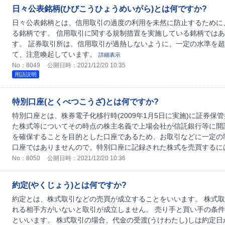
日々公表銘柄(ひびこうひょうめいがら)とは何ですか?
日々公表銘柄とは、信用取引の過度の利用を未然に防止するために
る銘柄です。 信用取引に関する規制措置を実施している銘柄では
す。 証券取引所は、信用取引が過熱しないように、一定の水準を
て、注意喚起しています。
詳細表示
No：8049
公開日時：2021/12/20 10:35
用語説明
特別口座(とくべつこうざ)とは何ですか?
特別口座とは、株券電子化移行時(2009年1月5日に実施)に証券保
た株式等についてその時点の株主名義で上場会社が信託銀行等に開
を確保することを目的とした口座であるため、お取引などに一定の
口座ではありませんので、特別口座に記録された株式を売買するには
No：8050
公開日時：2021/12/20 10:36
約定(やくじょう)とは何ですか?
約定とは、株式取引などの売買が成立することをいいます。 株式
れる相手方がいないと取引が成立しません。 売り手と買い手の条
といいます。 株式取引の場合、代金の受渡(うけわたし)しは約定