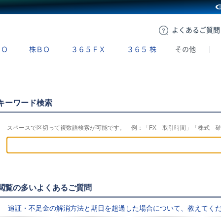
GMOクリック証券
よくある
ご質問
ＢＯ
株ＢＯ
３６５ＦＸ
３６５
株
その他
キーワード検索
スペースで区切って複数語検索が可能です。 例：「FX 取引時間」「株式 
閲覧の多いよくあるご質問
追証・不足金の解消方法と期日を超過した場合について、教えてく