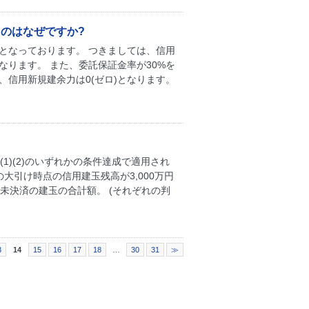
のはなぜですか?
金となっております。 つきましては、信用
なります。 また、委託保証金率が30%を
、信用新規建余力は0(ゼロ)となります。
1)(2)のいずれかの条件達成で適用され
日の大引け時点の信用建玉残高が3,000万円
未決済の建玉の合計額。 (それぞれの判
3
14
15
16
17
18
…
30
31
≫