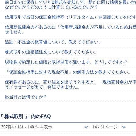
前日までに保有していたB株式を売却して、新たに同じ銘柄を買い付
なぜですか？どのように計算しているのですか？
信用取引で当日の保証金維持率（リアルタイム）を回復したいので
信用新規建余力があるのに「信用新規建余力が不足しているためお
せません。
追証・不足金の概算値について、教えてください。
株式取引の逆指値注文について教えてください。
現物株で約定した値段と取得単価が違います。どうしてですか？
「保証金維持率に対する現金不足」の解消方法を教えてください。
保有株があるのに、売り注文を出そうとすると、「現物売付余力が
うメッセージが出て、発注できません。
応当日とは何ですか？
『 株式取引 』 内のFAQ
307件中 131 - 140 件を表示
≪
14 / 31ページ
≫