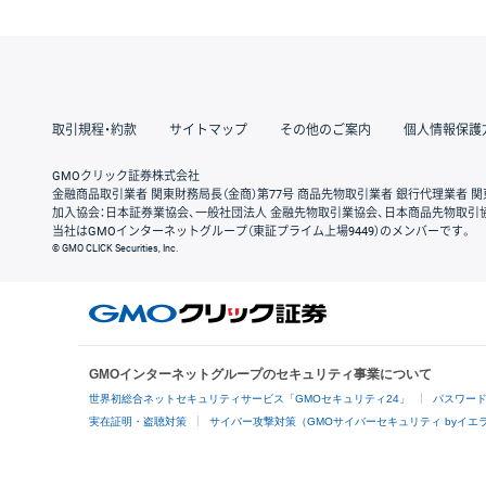
取引規程・約款
サイトマップ
その他のご案内
個人情報保護
GMOクリック証券株式会社
金融商品取引業者 関東財務局長（金商）第77号 商品先物取引業者 銀行代理業者 関
加入協会：日本証券業協会、一般社団法人 金融先物取引業協会、日本商品先物取引
当社はGMOインターネットグループ（東証プライム上場9449）のメンバーです。
© GMO CLICK Securities, Inc.
GMOインターネットグループのセキュリティ事業について
世界初総合ネットセキュリティサービス「GMOセキュリティ24」
パスワー
実在証明・盗聴対策
サイバー攻撃対策（GMOサイバーセキュリティ byイエ