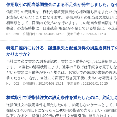
信用取引の配当落調整金による不足金が発生しました。な
信用取引の売建玉を、権利付最終売買日から権利落ち日をまたいで
お支払いいただくことになります。 ※信用取引の配当金の取扱い
相当額として、口座内で受払いを行います。この配当金相当額を「
整金」の支払時期に、口座残高(現金)が不足している場合は、不足金が
No：366
公開日時：2016/04/08 13:50
更新日時：2022/02/01 15:41
特定口座内における、譲渡損失と配当所得の損益通算終了
かりますか?
当社にて必要書類の到着確認後、書類に不備等がなければ最短即日
ます。 ※当社の処理状況により、通常の日数では手続きが完了しな
だいた書類に不備等があった場合は、お電話での確認や書類の再送
承ください。 なお、当社にて変更手続き完了後に支払いが確定する配
No：502
公開日時：2016/04/08 13:51
更新日時：2022/02/01 15:25
株式取引で逆指値注文の設定条件を満たしたのに、約定し
逆指値注文の設定条件を満たしたのに、約定しないケースとして、
在値が1,400円以下になったら1,400円の指値で売り」という逆指
以下になると、指値1,400円の売り注文が取引所に発注されます。