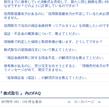
前日までに保有していたB株式を売却して、新たに同じ銘柄を買い付
なぜですか？どのように計算しているのですか？
信用新規建余力があるのに「信用新規建余力が不足しているためお
せません。
信用取引で当日の保証金維持率（リアルタイム）を回復したいので
追証・不足金の概算値について、教えてください。
現物株で約定した値段と取得単価が違います。どうしてですか？
株式取引の逆指値注文について教えてください。
「保証金維持率に対する現金不足」の解消方法を教えてください。
保有株があるのに、売り注文を出そうとすると、「現物売付余力が
うメッセージが出て、発注できません。
「追加保証金（追証）」の解消方法を教えてください。
『 株式取引 』 内のFAQ
307件中 101 - 110 件を表示
≪
11 / 31ページ
≫