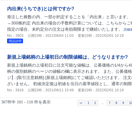
内出来(うちでき)とは何ですか?
発注した株数の内、一部が約定することを「内出来」と言います。 例
→300株約定 内出来の場合の手数料計算については、こちらから
指定の場合、未約定分の注文は有効期限まで継続いたします。
詳細
No：3903
公開日時：2021/06/04 11:03
更新日時：2022/02/01 10:19
用語説明
新規上場銘柄の上場初日の制限値幅は、どうなりますか?
新規上場銘柄の上場初日に注文可能な値幅は、公募価格の1/4から
柄の個別銘柄のページの値幅の欄に表示されます。 また、公募価格
ジ】-[取引注意銘柄]-[新規上場銘柄]にてご確認いただけます。 
ざいません。 初値決定後は初値を当日の基準値段とし、通常の制限値
No：3918
公開日時：2021/06/11 15:49
更新日時：2022/02/01 10:19
307件中 101 - 110 件を表示
≪
1
2
…
7
8
9
1