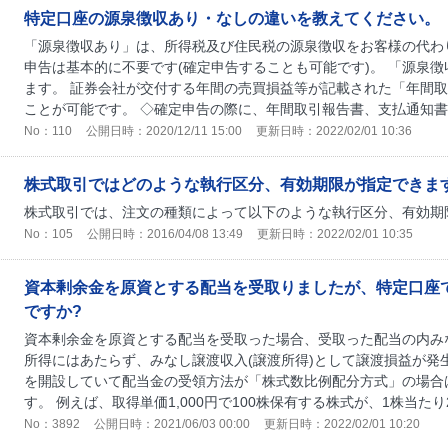
特定口座の源泉徴収あり・なしの違いを教えてください。
「源泉徴収あり」は、所得税及び住民税の源泉徴収をお客様の代わ
申告は基本的に不要です(確定申告することも可能です)。 「源泉
ます。 証券会社が交付する年間の売買損益等が記載された「年間
ことが可能です。 ◇確定申告の際に、年間取引報告書、支払通知書等
No：110
公開日時：2020/12/11 15:00
更新日時：2022/02/01 10:36
株式取引ではどのような執行区分、有効期限が指定できま
株式取引では、注文の種類によって以下のような執行区分、有効期
No：105
公開日時：2016/04/08 13:49
更新日時：2022/02/01 10:35
資本剰余金を原資とする配当を受取りましたが、特定口座
ですか?
資本剰余金を原資とする配当を受取った場合、受取った配当の内み
所得にはあたらず、みなし譲渡収入(譲渡所得)として譲渡損益が発
を開設していて配当金の受領方法が「株式数比例配分方式」の場合
す。 例えば、取得単価1,000円で100株保有する株式が、1株当たり2
No：3892
公開日時：2021/06/03 00:00
更新日時：2022/02/01 10:20