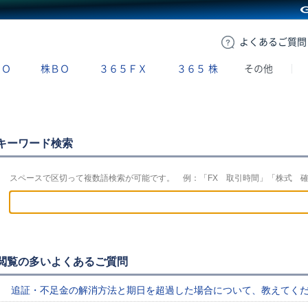
GMOクリック証券
よくある
ご質問
ＢＯ
株ＢＯ
３６５ＦＸ
３６５
株
その他
キーワード検索
スペースで区切って複数語検索が可能です。 例：「FX 取引時間」「株式 
閲覧の多いよくあるご質問
追証・不足金の解消方法と期日を超過した場合について、教えてく