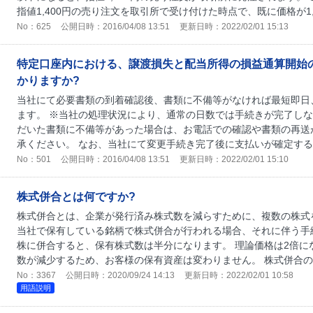
指値1,400円の売り注文を取引所で受け付けた時点で、既に価格が1,.
No：625
公開日時：2016/04/08 13:51
更新日時：2022/02/01 15:13
特定口座内における、譲渡損失と配当所得の損益通算開始
かりますか?
当社にて必要書類の到着確認後、書類に不備等がなければ最短即日
ます。 ※当社の処理状況により、通常の日数では手続きが完了しな
だいた書類に不備等があった場合は、お電話での確認や書類の再送
承ください。 なお、当社にて変更手続き完了後に支払いが確定する配
No：501
公開日時：2016/04/08 13:51
更新日時：2022/02/01 15:10
株式併合とは何ですか?
株式併合とは、企業が発行済み株式数を減らすために、複数の株式を
当社で保有している銘柄で株式併合が行われる場合、それに伴う手続
株に併合すると、保有株式数は半分になります。 理論価格は2倍に
数が減少するため、お客様の保有資産は変わりません。 株式併合の対
No：3367
公開日時：2020/09/24 14:13
更新日時：2022/02/01 10:58
用語説明