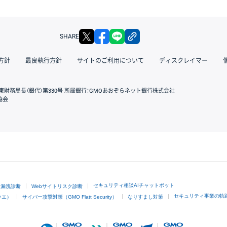
X
facebook
LINE
リンクをコピー
SHARE
方針
最良執行方針
サイトのご利用について
ディスクレイマー
東財務局長（銀代）第330号 所属銀行：GMOあおぞらネット銀行株式会社
協会
GMOクリック証券
セキュリティ相談AIチャットボット
ド漏洩診断
Webサイトリスク診断
セキュリティ事業の軌
ラエ）
サイバー攻撃対策（GMO Flatt Security）
なりすまし対策