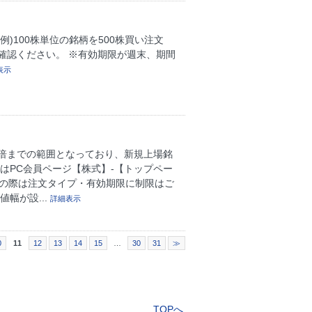
)100株単位の銘柄を500株買い注文
ご確認ください。 ※有効期限が週末、期間
表示
4倍までの範囲となっており、新規上場銘
はPC会員ページ【株式】-【トップペー
注文の際は注文タイプ・有効期限に制限はご
幅が設...
詳細表示
0
11
12
13
14
15
…
30
31
≫
TOPへ