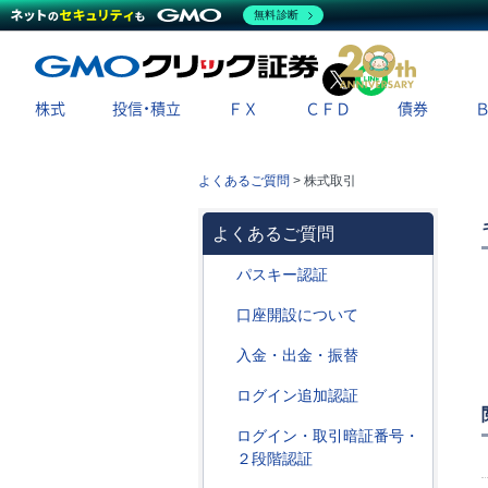
無料診断
X
LINE
株式
投信・積立
ＦＸ
ＣＦＤ
債券
よくあるご質問
>
株式取引
よくあるご質問
パスキー認証
口座開設について
入金・出金・振替
ログイン追加認証
ログイン・取引暗証番号・
２段階認証